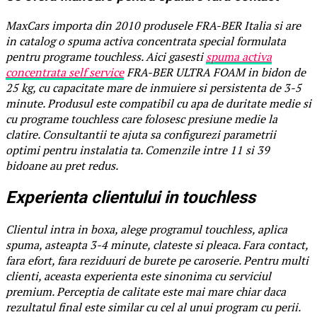
MaxCars importa din 2010 produsele FRA-BER Italia si are
in catalog o spuma activa concentrata special formulata
pentru programe touchless. Aici gasesti
spuma activa
concentrata self service
FRA-BER ULTRA FOAM in bidon de
25 kg, cu capacitate mare de inmuiere si persistenta de 3-5
minute. Produsul este compatibil cu apa de duritate medie si
cu programe touchless care folosesc presiune medie la
clatire. Consultantii te ajuta sa configurezi parametrii
optimi pentru instalatia ta. Comenzile intre 11 si 39
bidoane au pret redus.
Experienta clientului in touchless
Clientul intra in boxa, alege programul touchless, aplica
spuma, asteapta 3-4 minute, clateste si pleaca. Fara contact,
fara efort, fara reziduuri de burete pe caroserie. Pentru multi
clienti, aceasta experienta este sinonima cu serviciul
premium. Perceptia de calitate este mai mare chiar daca
rezultatul final este similar cu cel al unui program cu perii.