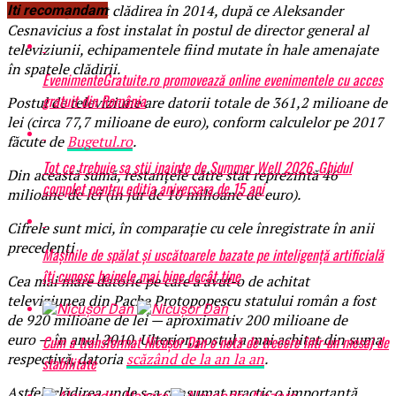
Pro TV a părăsit clădirea în 2014, după ce Aleksander
Iti recomandam
Cesnavicius a fost instalat în postul de director general al
televiziunii, echipamentele fiind mutate în hale amenajate
în spatele clădirii.
EvenimenteGratuite.ro promovează online evenimentele cu acces
gratuit din România
Postul de televiziune are datorii totale de 361,2 milioane de
lei (circa 77,7 milioane de euro), conform calculelor pe 2017
făcute de
Bugetul.ro
.
Tot ce trebuie sa stii inainte de Summer Well 2026. Ghidul
Din această sumă, restanțele către stat reprezintă 46
complet pentru editia aniversara de 15 ani
milioane de lei (în jur de 10 milioane de euro).
Cifrele sunt mici, în comparație cu cele înregistrate în anii
precedenți
Mașinile de spălat și uscătoarele bazate pe inteligență artificială
îți cunosc hainele mai bine decât tine
Cea mai mare datorie pe care a avut-o de achitat
televiziunea din Pache Protopopescu statului român a fost
de 920 milioane de lei — aproximativ 200 milioane de
euro — în anul 2010. Ulterior, postul a mai achitat din suma
Cum a transformat Nicușor Dan o notă de trecere într-un mesaj de
respectivă, datoria
scăzând de la an la an
.
stabilitate
Astfel, clădirea unde s-a consumat practic o importantă