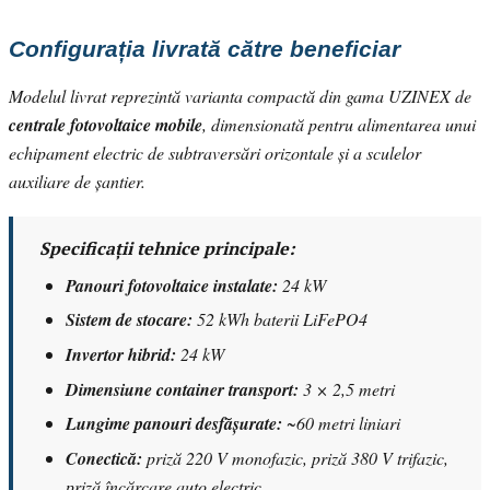
Configurația livrată către beneficiar
Modelul livrat reprezintă varianta compactă din gama UZINEX de
centrale fotovoltaice mobile
, dimensionată pentru alimentarea unui
echipament electric de subtraversări orizontale și a sculelor
auxiliare de șantier.
Specificații tehnice principale:
Panouri fotovoltaice instalate:
24 kW
Sistem de stocare:
52 kWh baterii LiFePO4
Invertor hibrid:
24 kW
Dimensiune container transport:
3 × 2,5 metri
Lungime panouri desfășurate:
~60 metri liniari
Conectică:
priză 220 V monofazic, priză 380 V trifazic,
priză încărcare auto electric