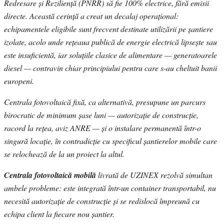
Redresare și Reziliență (PNRR) să fie 100% electrice, fără emisii
directe. Această cerință a creat un decalaj operațional:
echipamentele eligibile sunt frecvent destinate utilizării pe șantiere
izolate, acolo unde rețeaua publică de energie electrică lipsește sau
este insuficientă, iar soluțiile clasice de alimentare — generatoarele
diesel — contravin chiar principiului pentru care s-au cheltuit banii
europeni.
Centrala fotovoltaică fixă, ca alternativă, presupune un parcurs
birocratic de minimum șase luni — autorizație de construcție,
racord la rețea, aviz ANRE — și o instalare permanentă într-o
singură locație, în contradicție cu specificul șantierelor mobile care
se relochează de la un proiect la altul.
Centrala fotovoltaică mobilă
livrată de UZINEX rezolvă simultan
ambele probleme: este integrată într-un container transportabil, nu
necesită autorizație de construcție și se redislocă împreună cu
echipa client la fiecare nou șantier.