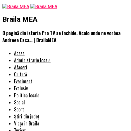
Braila MEA
O pagină din istoria Pro TV se închide. Acolo unde ne vorbea
Andreea Esca… | BrailaMEA
Acasa
Administrație locală
Afaceri
Cultură
Eveniment
Exclusiv
Politică locală
Social
Sport
Știri din județ
Viața în Brăila
Turism