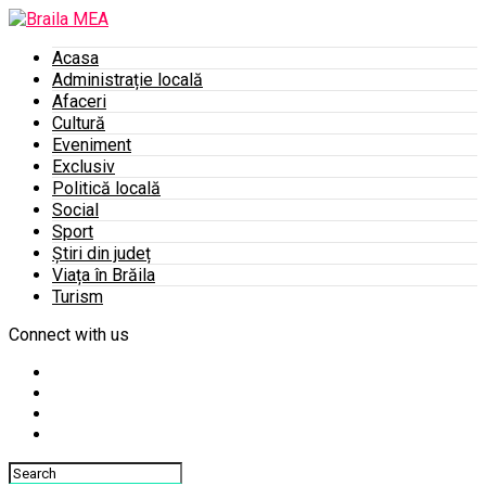
Acasa
Administrație locală
Afaceri
Cultură
Eveniment
Exclusiv
Politică locală
Social
Sport
Știri din județ
Viața în Brăila
Turism
Connect with us