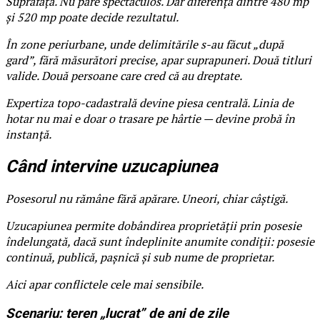
Suprafața. Nu pare spectaculos. Dar diferența dintre 480 mp
și 520 mp poate decide rezultatul.
În zone periurbane, unde delimitările s-au făcut „după
gard”, fără măsurători precise, apar suprapuneri. Două titluri
valide. Două persoane care cred că au dreptate.
Expertiza topo-cadastrală devine piesa centrală. Linia de
hotar nu mai e doar o trasare pe hârtie — devine probă în
instanță.
Când intervine uzucapiunea
Posesorul nu rămâne fără apărare. Uneori, chiar câștigă.
Uzucapiunea permite dobândirea proprietății prin posesie
îndelungată, dacă sunt îndeplinite anumite condiții: posesie
continuă, publică, pașnică și sub nume de proprietar.
Aici apar conflictele cele mai sensibile.
Scenariu: teren „lucrat” de ani de zile