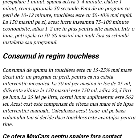
prespalare 1 minut, spuma activa 3-4 minute, clatire 1
minut, ceara optionala 30 secunde. Fata de un program cu
perii de 10-12 minute, touchless este cu 30-40% mai rapid.
La 150 masini pe zi, acest lucru inseamna 75-100 minute
economisite, adica 1-2 ore in plus pentru alte masini. Intr-o
luna, poti spala cu 50-80 masini mai mult fara sa schimbi
instalatia sau programul.
Consumul in regim touchless
Consumul de spuma in touchless este cu 15-25% mai mare
decat intr-un program cu perii, pentru ca nu exista
interventie mecanica. La 30 ml per masina in loc de 25 ml,
diferenta zilnica la 150 masini este 750 ml, adica 22,5 litri
pe luna. La 25 lei pe litru, costul lunar suplimentar este 562
lei. Acest cost este compensat de viteza mai mare si de lipsa
interventiei manuale. Calculeaza acest trade-off pe baza
volumului tau si decide daca touchless este avantajos pentru
tine.
Ce ofera MaxCars pentru spalare fara contact