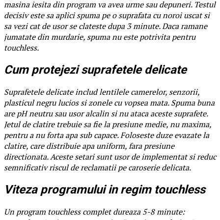
masina iesita din program va avea urme sau depuneri. Testul
decisiv este sa aplici spuma pe o suprafata cu noroi uscat si
sa vezi cat de usor se clateste dupa 3 minute. Daca ramane
jumatate din murdarie, spuma nu este potrivita pentru
touchless.
Cum protejezi suprafetele delicate
Suprafetele delicate includ lentilele camerelor, senzorii,
plasticul negru lucios si zonele cu vopsea mata. Spuma buna
are pH neutru sau usor alcalin si nu ataca aceste suprafete.
Jetul de clatire trebuie sa fie la presiune medie, nu maxima,
pentru a nu forta apa sub capace. Foloseste duze evazate la
clatire, care distribuie apa uniform, fara presiune
directionata. Aceste setari sunt usor de implementat si reduc
semnificativ riscul de reclamatii pe caroserie delicata.
Viteza programului in regim touchless
Un program touchless complet dureaza 5-8 minute: