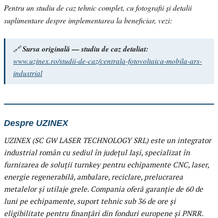
Pentru un studiu de caz tehnic complet, cu fotografii și detalii
suplimentare despre implementarea la beneficiar, vezi:
🔗
Sursa originală — studiu de caz detaliat:
www.uzinex.ro/studii-de-caz/centrala-fotovoltaica-mobila-ars-
industrial
Despre UZINEX
UZINEX (SC GW LASER TECHNOLOGY SRL) este un integrator
industrial român cu sediul în județul Iași, specializat în
furnizarea de soluții turnkey pentru echipamente CNC, laser,
energie regenerabilă, ambalare, reciclare, prelucrarea
metalelor și utilaje grele. Compania oferă garanție de 60 de
luni pe echipamente, suport tehnic sub 36 de ore și
eligibilitate pentru finanțări din fonduri europene și PNRR.