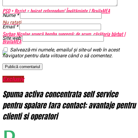
PSD + Rezist = boicot referendum! Învățăminte | BrailaMEA
Nume
*
Nu ratati
Email
*
Șerban Nicolae aruncă bomba supremă: de acum, căsătoria bărbat |
Site web
BrailaMEA
Salvează-mi numele, emailul și site-ul web în acest
navigator pentru data viitoare când o să comentez.
Exclusiv
Spuma activa concentrata self service
pentru spalare fara contact: avantaje pentru
clienti si operatori