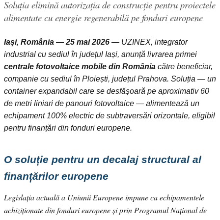
Soluția elimină autorizația de construcție pentru proiectele
alimentate cu energie regenerabilă pe fonduri europene
Iași, România — 25 mai 2026
— UZINEX, integrator
industrial cu sediul în județul Iași, anunță livrarea primei
centrale fotovoltaice mobile din România
către beneficiar,
companie cu sediul în Ploiești, județul Prahova. Soluția — un
container expandabil care se desfășoară pe aproximativ 60
de metri liniari de panouri fotovoltaice — alimentează un
echipament 100% electric de subtraversări orizontale, eligibil
pentru finanțări din fonduri europene.
O soluție pentru un decalaj structural al
finanțărilor europene
Legislația actuală a Uniunii Europene impune ca echipamentele
achiziționate din fonduri europene și prin Programul Național de