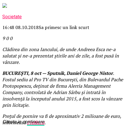
Societate
16:48 08.10.2018
Sa primesc un link scurt
9
0
0
Clădirea din zona Iancului, de unde Andreea Esca ne-a
salutat și ne-a prezentat știrile ani de zile, a fost pusă în
vânzare.
BUCUREȘTI, 8 oct — Sputnik, Daniel George Nistor
.
Fostul sediu al Pro TV din București, din Bulevardul Pache
Protopopescu, deținut de firma Alerria Management
Company, controlată de Adrian Sârbu și intrată în
insolvență la începutul anului 2015, a fost scos la vânzare
prin licitație.
Prețul de pornire va fi de aproximativ 2 milioane de euro,
Citeste in continuare
informează
Profit.ro
.