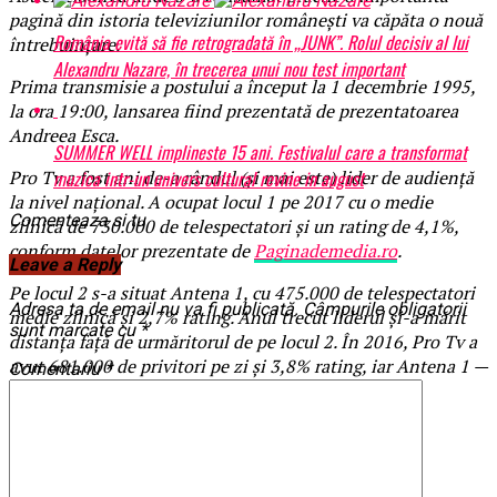
pagină din istoria televiziunilor românești va căpăta o nouă
România evită să fie retrogradată în „JUNK”. Rolul decisiv al lui
întrebuințare.
Alexandru Nazare, în trecerea unui nou test important
Prima transmisie a postului a început la 1 decembrie 1995,
la ora 19:00, lansarea fiind prezentată de prezentatoarea
Andreea Esca.
SUMMER WELL implineste 15 ani. Festivalul care a transformat
muzica intr-un univers cultural revine in august
Pro Tv a fost ani de-a rândul (și mai este) lider de audiență
la nivel național. A ocupat locul 1 pe 2017 cu o medie
Comenteaza si tu
zilnică de 730.000 de telespectatori și un rating de 4,1%,
conform datelor prezentate de
Paginademedia.ro
.
Leave a Reply
Pe locul 2 s-a situat Antena 1, cu 475.000 de telespectatori
Adresa ta de email nu va fi publicată.
Câmpurile obligatorii
medie zilnică și 2,7% rating. Anul trecut liderul și-a mărit
sunt marcate cu
*
distanța față de urmăritorul de pe locul 2. În 2016, Pro Tv a
avut 681.000 de privitori pe zi și 3,8% rating, iar Antena 1 —
Comentariu
*
574.000, respectiv 3,2%.
BrailaMEA.ro
Articole pe aceiasi tema:
prima
Urmatorul