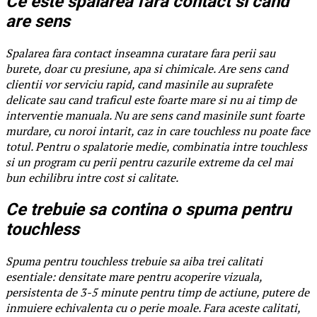
Ce este spalarea fara contact si cand
are sens
Spalarea fara contact inseamna curatare fara perii sau
burete, doar cu presiune, apa si chimicale. Are sens cand
clientii vor serviciu rapid, cand masinile au suprafete
delicate sau cand traficul este foarte mare si nu ai timp de
interventie manuala. Nu are sens cand masinile sunt foarte
murdare, cu noroi intarit, caz in care touchless nu poate face
totul. Pentru o spalatorie medie, combinatia intre touchless
si un program cu perii pentru cazurile extreme da cel mai
bun echilibru intre cost si calitate.
Ce trebuie sa contina o spuma pentru
touchless
Spuma pentru touchless trebuie sa aiba trei calitati
esentiale: densitate mare pentru acoperire vizuala,
persistenta de 3-5 minute pentru timp de actiune, putere de
inmuiere echivalenta cu o perie moale. Fara aceste calitati,