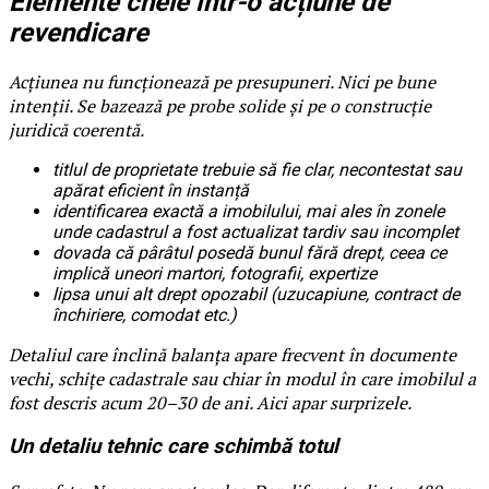
Elemente cheie într-o acțiune de
revendicare
Acțiunea nu funcționează pe presupuneri. Nici pe bune
intenții. Se bazează pe probe solide și pe o construcție
juridică coerentă.
titlul de proprietate trebuie să fie clar, necontestat sau
apărat eficient în instanță
identificarea exactă a imobilului, mai ales în zonele
unde cadastrul a fost actualizat tardiv sau incomplet
dovada că pârâtul posedă bunul fără drept, ceea ce
implică uneori martori, fotografii, expertize
lipsa unui alt drept opozabil (uzucapiune, contract de
închiriere, comodat etc.)
Detaliul care înclină balanța apare frecvent în documente
vechi, schițe cadastrale sau chiar în modul în care imobilul a
fost descris acum 20–30 de ani. Aici apar surprizele.
Un detaliu tehnic care schimbă totul