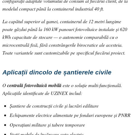
configurații adaptate volumului de consum al fiecărui client, de la
modelul compact până la containerul industrial 40 ft.
La capătul superior al gamei, containerul de 12 metri lungime
poate găzdui până la 160 kW panouri fotovoltaice instalate și 620
kWh capacitate de stocare — o autonomie comparabilă cu o
microcentrală fixă, fără constrângerile birocratice ale acesteia.
Toate variantele sunt customizabile pe specificul fiecărui proiect.
Aplicații dincolo de șantierele civile
O
centrală fotovoltaică mobilă
este o soluție multi-funcțională.
Aplicațiile identificate de UZINEX includ:
Șantiere de construcții civile și lucrări edilitare
Echipamente electrice alimentate pe fonduri europene și PNRR
Operațiuni militare și tabere temporare
Stații mobile de încărcare auto electric