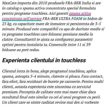
MaxCars importa din 2010 produsele FRA-BER Italia si are
in catalog o spuma activa concentrata special formulata
pentru programe touchless. Aici gasesti
spuma activa
concentrata self service
FRA-BER ULTRA FOAM in bidon de
25 kg, cu capacitate mare de inmuiere si persistenta de 3-5
minute. Produsul este compatibil cu apa de duritate medie si
cu programe touchless care folosesc presiune medie la
clatire. Consultantii te ajuta sa configurezi parametrii
optimi pentru instalatia ta. Comenzile intre 11 si 39
bidoane au pret redus.
Experienta clientului in touchless
Clientul intra in boxa, alege programul touchless, aplica
spuma, asteapta 3-4 minute, clateste si pleaca. Fara contact,
fara efort, fara reziduuri de burete pe caroserie. Pentru multi
clienti, aceasta experienta este sinonima cu serviciul
premium. Perceptia de calitate este mai mare chiar daca
rezultatul final este similar cu cel al unui program cu perii.
Un client care se simte rasfatat revine mai des si vorbeste