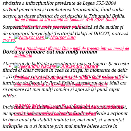
săvârşire a infracţiunilor prevăzute de Legea 535/2004
privind prevenirea şi combaterea terorismului, fiind vorba
despre un dosar distinct de cel deschis la Tribunalul Brăila.
Tot ce trebuie sa stii inainte de Summer Well 2026. Ghidul
complet pentru editia aniversara de 15 ani
Suspectul, aflat în arest preventiv, urmează să fie audiat şi
de procurorii Serviciului Teritorial Galaţi al DIICOT, notează
evz.ro
.
Cum a transformat Nicușor Dan o notă de trecere într-un mesaj de
Dorea să omoare cât mai mulţi români
stabilitate
Atacatorul de la Brăila avea planuri mari şi tragice. Şi aceasta
fiindcă el chiar credea în ceea ce striga, în momente de delir
– „Trebuie să curgă sânge în ţara asta!” Potrivit informaţiilor
România evită să fie retrogradată în „JUNK”. Rolul decisiv al lui
furnizate de Biroul de Presă Brăila, atacatorul de la Mall era
Alexandru Nazare, în trecerea unui nou test important
să omoare cât mai mulţi români şi apoi să îşi pună capăt
zilelor.
SUMMER WELL implineste 15 ani. Festivalul care a transformat
​Incidentul de la Brăila se află la limita unui atentat terorist,
muzica intr-un univers cultural revine in august
au apreciat judecătorii. Şi aceasta fiindcă Parfenie a acţionat
în baza unui pla stabilit înainte ba, mai mult, şi-a anunţat
intenţiile cu o zi înainte prin mai multe bilete scrise în