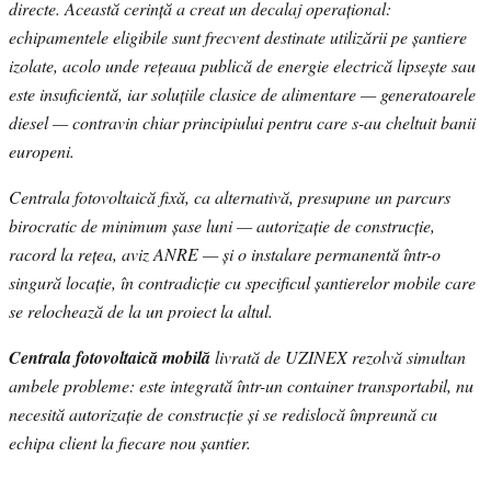
directe. Această cerință a creat un decalaj operațional:
echipamentele eligibile sunt frecvent destinate utilizării pe șantiere
izolate, acolo unde rețeaua publică de energie electrică lipsește sau
este insuficientă, iar soluțiile clasice de alimentare — generatoarele
diesel — contravin chiar principiului pentru care s-au cheltuit banii
europeni.
Centrala fotovoltaică fixă, ca alternativă, presupune un parcurs
birocratic de minimum șase luni — autorizație de construcție,
racord la rețea, aviz ANRE — și o instalare permanentă într-o
singură locație, în contradicție cu specificul șantierelor mobile care
se relochează de la un proiect la altul.
Centrala fotovoltaică mobilă
livrată de UZINEX rezolvă simultan
ambele probleme: este integrată într-un container transportabil, nu
necesită autorizație de construcție și se redislocă împreună cu
echipa client la fiecare nou șantier.