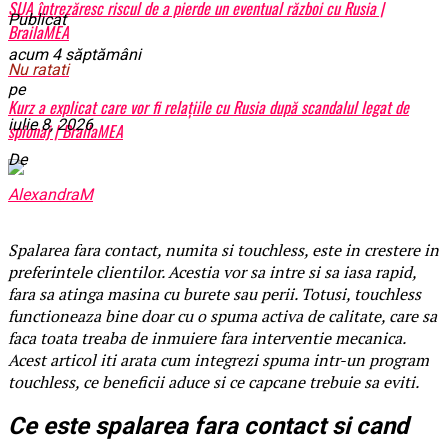
SUA întrezăresc riscul de a pierde un eventual război cu Rusia |
Publicat
BrailaMEA
acum 4 săptămâni
Nu ratati
pe
Kurz a explicat care vor fi relațiile cu Rusia după scandalul legat de
iulie 8, 2026
spionaj | BrailaMEA
De
AlexandraM
Spalarea fara contact, numita si touchless, este in crestere in
preferintele clientilor. Acestia vor sa intre si sa iasa rapid,
fara sa atinga masina cu burete sau perii. Totusi, touchless
functioneaza bine doar cu o spuma activa de calitate, care sa
faca toata treaba de inmuiere fara interventie mecanica.
Acest articol iti arata cum integrezi spuma intr-un program
touchless, ce beneficii aduce si ce capcane trebuie sa eviti.
Ce este spalarea fara contact si cand