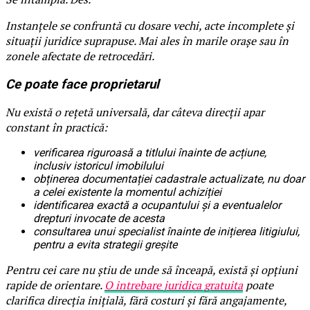
Instanțele se confruntă cu dosare vechi, acte incomplete și
situații juridice suprapuse. Mai ales în marile orașe sau în
zonele afectate de retrocedări.
Ce poate face proprietarul
Nu există o rețetă universală, dar câteva direcții apar
constant în practică:
verificarea riguroasă a titlului înainte de acțiune,
inclusiv istoricul imobilului
obținerea documentației cadastrale actualizate, nu doar
a celei existente la momentul achiziției
identificarea exactă a ocupantului și a eventualelor
drepturi invocate de acesta
consultarea unui specialist înainte de inițierea litigiului,
pentru a evita strategii greșite
Pentru cei care nu știu de unde să înceapă, există și opțiuni
rapide de orientare.
O intrebare juridica gratuita
poate
clarifica direcția inițială, fără costuri și fără angajamente,