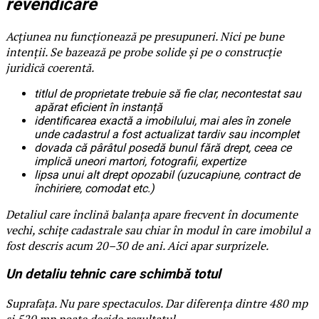
revendicare
Acțiunea nu funcționează pe presupuneri. Nici pe bune
intenții. Se bazează pe probe solide și pe o construcție
juridică coerentă.
titlul de proprietate trebuie să fie clar, necontestat sau
apărat eficient în instanță
identificarea exactă a imobilului, mai ales în zonele
unde cadastrul a fost actualizat tardiv sau incomplet
dovada că pârâtul posedă bunul fără drept, ceea ce
implică uneori martori, fotografii, expertize
lipsa unui alt drept opozabil (uzucapiune, contract de
închiriere, comodat etc.)
Detaliul care înclină balanța apare frecvent în documente
vechi, schițe cadastrale sau chiar în modul în care imobilul a
fost descris acum 20–30 de ani. Aici apar surprizele.
Un detaliu tehnic care schimbă totul
Suprafața. Nu pare spectaculos. Dar diferența dintre 480 mp
și 520 mp poate decide rezultatul.