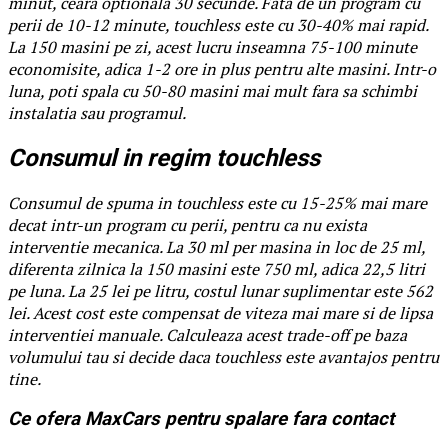
minut, ceara optionala 30 secunde. Fata de un program cu
perii de 10-12 minute, touchless este cu 30-40% mai rapid.
La 150 masini pe zi, acest lucru inseamna 75-100 minute
economisite, adica 1-2 ore in plus pentru alte masini. Intr-o
luna, poti spala cu 50-80 masini mai mult fara sa schimbi
instalatia sau programul.
Consumul in regim touchless
Consumul de spuma in touchless este cu 15-25% mai mare
decat intr-un program cu perii, pentru ca nu exista
interventie mecanica. La 30 ml per masina in loc de 25 ml,
diferenta zilnica la 150 masini este 750 ml, adica 22,5 litri
pe luna. La 25 lei pe litru, costul lunar suplimentar este 562
lei. Acest cost este compensat de viteza mai mare si de lipsa
interventiei manuale. Calculeaza acest trade-off pe baza
volumului tau si decide daca touchless este avantajos pentru
tine.
Ce ofera MaxCars pentru spalare fara contact