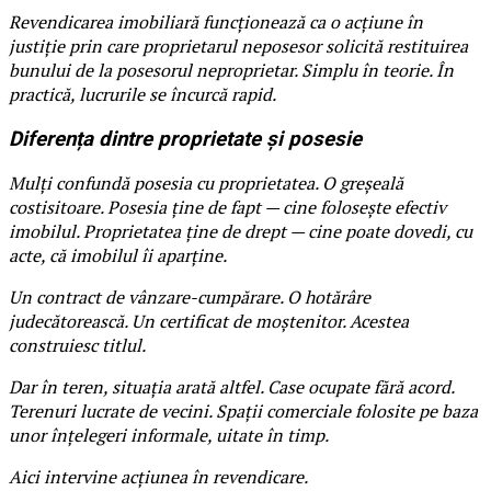
Revendicarea imobiliară funcționează ca o acțiune în
justiție prin care proprietarul neposesor solicită restituirea
bunului de la posesorul neproprietar. Simplu în teorie. În
practică, lucrurile se încurcă rapid.
Diferența dintre proprietate și posesie
Mulți confundă posesia cu proprietatea. O greșeală
costisitoare. Posesia ține de fapt — cine folosește efectiv
imobilul. Proprietatea ține de drept — cine poate dovedi, cu
acte, că imobilul îi aparține.
Un contract de vânzare-cumpărare. O hotărâre
judecătorească. Un certificat de moștenitor. Acestea
construiesc titlul.
Dar în teren, situația arată altfel. Case ocupate fără acord.
Terenuri lucrate de vecini. Spații comerciale folosite pe baza
unor înțelegeri informale, uitate în timp.
Aici intervine acțiunea în revendicare.