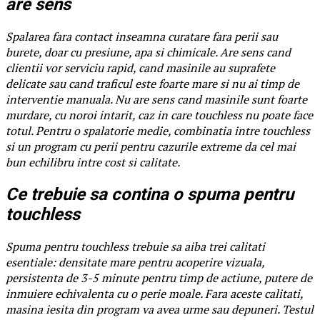
are sens
Spalarea fara contact inseamna curatare fara perii sau
burete, doar cu presiune, apa si chimicale. Are sens cand
clientii vor serviciu rapid, cand masinile au suprafete
delicate sau cand traficul este foarte mare si nu ai timp de
interventie manuala. Nu are sens cand masinile sunt foarte
murdare, cu noroi intarit, caz in care touchless nu poate face
totul. Pentru o spalatorie medie, combinatia intre touchless
si un program cu perii pentru cazurile extreme da cel mai
bun echilibru intre cost si calitate.
Ce trebuie sa contina o spuma pentru
touchless
Spuma pentru touchless trebuie sa aiba trei calitati
esentiale: densitate mare pentru acoperire vizuala,
persistenta de 3-5 minute pentru timp de actiune, putere de
inmuiere echivalenta cu o perie moale. Fara aceste calitati,
masina iesita din program va avea urme sau depuneri. Testul