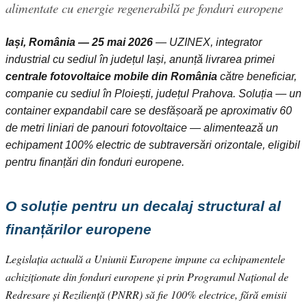
alimentate cu energie regenerabilă pe fonduri europene
Iași, România — 25 mai 2026
— UZINEX, integrator
industrial cu sediul în județul Iași, anunță livrarea primei
centrale fotovoltaice mobile din România
către beneficiar,
companie cu sediul în Ploiești, județul Prahova. Soluția — un
container expandabil care se desfășoară pe aproximativ 60
de metri liniari de panouri fotovoltaice — alimentează un
echipament 100% electric de subtraversări orizontale, eligibil
pentru finanțări din fonduri europene.
O soluție pentru un decalaj structural al
finanțărilor europene
Legislația actuală a Uniunii Europene impune ca echipamentele
achiziționate din fonduri europene și prin Programul Național de
Redresare și Reziliență (PNRR) să fie 100% electrice, fără emisii