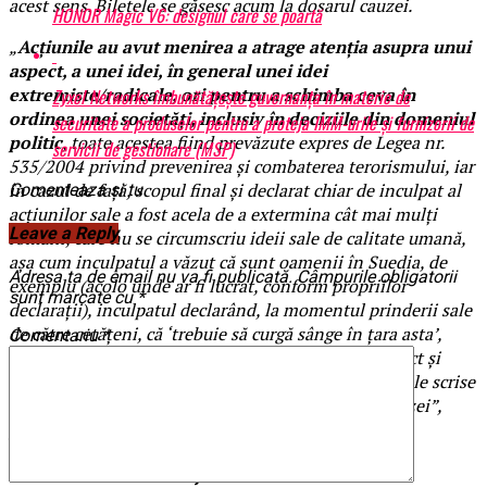
acest sens. Biletele se găsesc acum la dosarul cauzei.
HONOR Magic V6: designul care se poartă
„
Acţiunile au avut menirea a atrage atenţia asupra unui
aspect, a unei idei, în general unei idei
extremiste/radicale, ori pentru a schimba ceva în
Zyxel Networks îmbunătățește guvernanța în materie de
ordinea unei societăţi, inclusiv în deciziile din domeniul
securitate a produselor pentru a proteja IMM-urile și furnizorii de
politic
, toate acestea fiind prevăzute expres de Legea nr.
servicii de gestionare (MSP)
535/2004 privind prevenirea şi combaterea terorismului, iar
în cazul de faţă, scopul final şi declarat chiar de inculpat al
Comenteaza si tu
acţiunilor sale a fost acela de a extermina cât mai mulţi
Leave a Reply
români, care nu se circumscriu ideii sale de calitate umană,
aşa cum inculpatul a văzut că sunt oamenii în Suedia, de
Adresa ta de email nu va fi publicată.
Câmpurile obligatorii
exemplu (acolo unde ar fi lucrat, conform propriilor
sunt marcate cu
*
declaraţii), inculpatul declarând, la momentul prinderii sale
de către cetăţeni, că ‘trebuie să curgă sânge în ţara asta’,
Comentariu
*
‘sunt un terorist’ etc., relevante fiind sub acest aspect şi
ideile radicale pe care inculpatul le-a expus în biletele scrise
olograf chiar de către el şi care se află la dosarul cauzei”,
precizează Tribunalul Brăila.
Cunoscut al autorităţilor