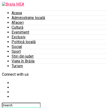
Acasa
Administrație locală
Afaceri
Cultură
Eveniment
Exclusiv
Politică locală
Social
Sport
Știri din județ
Viața în Brăila
Turism
Connect with us