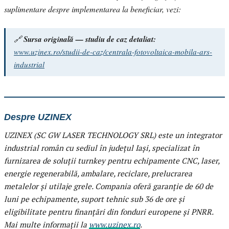
suplimentare despre implementarea la beneficiar, vezi:
🔗
Sursa originală — studiu de caz detaliat:
www.uzinex.ro/studii-de-caz/centrala-fotovoltaica-mobila-ars-
industrial
Despre UZINEX
UZINEX (SC GW LASER TECHNOLOGY SRL) este un integrator
industrial român cu sediul în județul Iași, specializat în
furnizarea de soluții turnkey pentru echipamente CNC, laser,
energie regenerabilă, ambalare, reciclare, prelucrarea
metalelor și utilaje grele. Compania oferă garanție de 60 de
luni pe echipamente, suport tehnic sub 36 de ore și
eligibilitate pentru finanțări din fonduri europene și PNRR.
Mai multe informații la
www.uzinex.ro
.