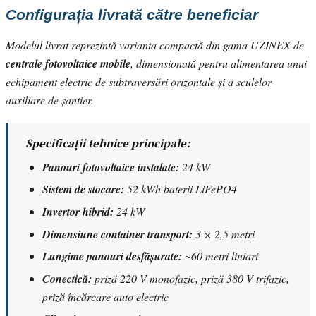
Configurația livrată către beneficiar
Modelul livrat reprezintă varianta compactă din gama UZINEX de
centrale fotovoltaice mobile
, dimensionată pentru alimentarea unui
echipament electric de subtraversări orizontale și a sculelor
auxiliare de șantier.
Specificații tehnice principale:
Panouri fotovoltaice instalate:
24 kW
Sistem de stocare:
52 kWh baterii LiFePO4
Invertor hibrid:
24 kW
Dimensiune container transport:
3 × 2,5 metri
Lungime panouri desfășurate:
~60 metri liniari
Conectică:
priză 220 V monofazic, priză 380 V trifazic,
priză încărcare auto electric