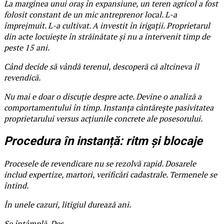
La marginea unui oraș în expansiune, un teren agricol a fost
folosit constant de un mic antreprenor local. L-a
împrejmuit. L-a cultivat. A investit în irigații. Proprietarul
din acte locuiește în străinătate și nu a intervenit timp de
peste 15 ani.
Când decide să vândă terenul, descoperă că altcineva îl
revendică.
Nu mai e doar o discuție despre acte. Devine o analiză a
comportamentului în timp. Instanța cântărește pasivitatea
proprietarului versus acțiunile concrete ale posesorului.
Procedura în instanță: ritm și blocaje
Procesele de revendicare nu se rezolvă rapid. Dosarele
includ expertize, martori, verificări cadastrale. Termenele se
întind.
În unele cazuri, litigiul durează ani.
Se întâmplă. Des.