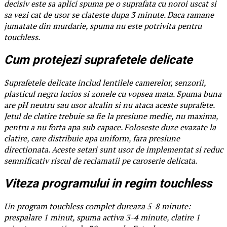
decisiv este sa aplici spuma pe o suprafata cu noroi uscat si
sa vezi cat de usor se clateste dupa 3 minute. Daca ramane
jumatate din murdarie, spuma nu este potrivita pentru
touchless.
Cum protejezi suprafetele delicate
Suprafetele delicate includ lentilele camerelor, senzorii,
plasticul negru lucios si zonele cu vopsea mata. Spuma buna
are pH neutru sau usor alcalin si nu ataca aceste suprafete.
Jetul de clatire trebuie sa fie la presiune medie, nu maxima,
pentru a nu forta apa sub capace. Foloseste duze evazate la
clatire, care distribuie apa uniform, fara presiune
directionata. Aceste setari sunt usor de implementat si reduc
semnificativ riscul de reclamatii pe caroserie delicata.
Viteza programului in regim touchless
Un program touchless complet dureaza 5-8 minute:
prespalare 1 minut, spuma activa 3-4 minute, clatire 1