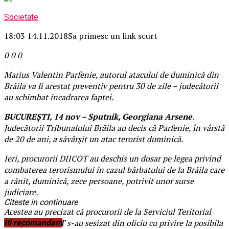
Societate
18:03 14.11.2018
Sa primesc un link scurt
0
0
0
Marius Valentin Parfenie, autorul atacului de duminică din
Brăila va fi arestat preventiv pentru 30 de zile – judecătorii
au schimbat încadrarea faptei.
BUCUREŞTI, 14 nov – Sputnik, Georgiana Arsene
.
Judecătorii Tribunalului Brăila au decis că Parfenie, în vârstă
de 20 de ani, a săvârşit un atac terorist duminică.
Ieri, procurorii DIICOT au deschis un dosar pe legea privind
combaterea terorismului în cazul bărbatului de la Brăila care
a rănit, duminică, zece persoane, potrivit unor surse
judiciare.
Citeste in continuare
Acestea au precizat că procurorii de la Serviciul Teritorial
Galaţi al DIICOT s-au sesizat din oficiu cu privire la posibila
Iti recomandam