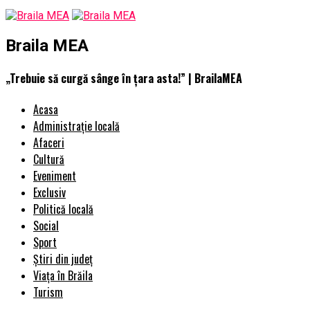
Braila MEA
„Trebuie să curgă sânge în ţara asta!” | BrailaMEA
Acasa
Administrație locală
Afaceri
Cultură
Eveniment
Exclusiv
Politică locală
Social
Sport
Știri din județ
Viața în Brăila
Turism