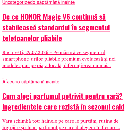
Uncategorized
o săptămână inainte
De ce HONOR Magic V6 continuă să
stabilească standardul în segmentul
telefoanelor pliabile
București, 29.07.2026 – Pe măsură ce segmentul
smartphone-urilor pliabile premium evoluează și noi
modele apar pe piața locală, diferențierea nu mai...
Afaceri
o săptămână inainte
Cum alegi parfumul potrivit pentru vară?
Ingredientele care rezistă în sezonul cald
Vara schimbă tot: hainele pe care le purtăm, rutina de
îngrijire și chiar parfumul pe care îl alegem în fiecare...