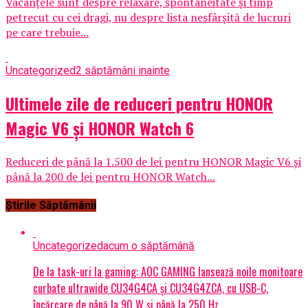
Vacanțele sunt despre relaxare, spontaneitate și timp
petrecut cu cei dragi, nu despre lista nesfârșită de lucruri
pe care trebuie...
Uncategorized
2 săptămâni inainte
Ultimele zile de reduceri pentru HONOR
Magic V6 și HONOR Watch 6
Reduceri de până la 1.500 de lei pentru HONOR Magic V6 și
până la 200 de lei pentru HONOR Watch...
Știrile Săptămânii
Uncategorized
acum o săptămână
De la task-uri la gaming: AOC GAMING lansează noile monitoare
curbate ultrawide CU34G4CA și CU34G4ZCA, cu USB-C,
încărcare de până la 90 W și până la 250 Hz