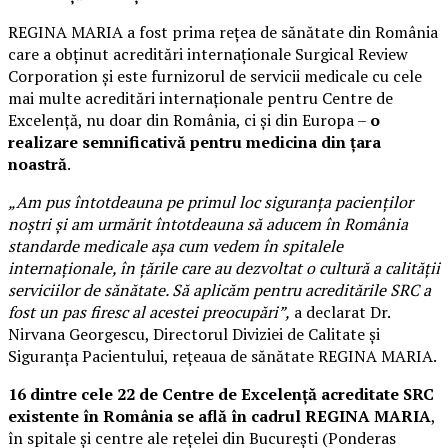
REGINA MARIA a fost prima rețea de sănătate din România
care a obținut acreditări internaționale Surgical Review
Corporation şi este furnizorul de servicii medicale cu cele
mai multe acreditări internaționale pentru Centre de
Excelență, nu doar din România, ci și din Europa –
o
realizare semnificativă pentru medicina din țara
noastră
.
„Am pus întotdeauna pe primul loc siguranța pacienților
noștri și am urmărit întotdeauna să aducem în România
standarde medicale așa cum vedem în spitalele
internaționale, în țările care au dezvoltat o cultură a calității
serviciilor de sănătate. Să aplicăm pentru acreditările SRC a
fost un pas firesc al acestei preocupări”,
a declarat Dr.
Nirvana Georgescu, Directorul Diviziei de Calitate și
Siguranța Pacientului, rețeaua de sănătate REGINA MARIA.
16 dintre cele 22 de Centre de Excelență acreditate SRC
existente în România se află în cadrul REGINA MARIA
,
în spitale și centre ale rețelei din București (Ponderas