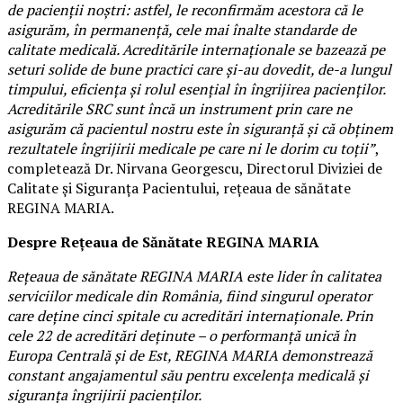
de pacienții noștri: astfel, le reconfirmăm acestora că le
asigurăm, în permanență, cele mai înalte standarde de
calitate medicală. Acreditările internaționale se bazează pe
seturi solide de bune practici care și-au dovedit, de-a lungul
timpului, eficiența și rolul esențial în îngrijirea pacienților.
Acreditările SRC sunt încă un instrument prin care ne
asigurăm că pacientul nostru este în siguranță și că obținem
rezultatele îngrijirii medicale pe care ni le dorim cu toții”
,
completează Dr. Nirvana Georgescu, Directorul Diviziei de
Calitate și Siguranța Pacientului, rețeaua de sănătate
REGINA MARIA.
Despre Rețeaua de Sănătate REGINA MARIA
Rețeaua de sănătate REGINA MARIA este lider în calitatea
serviciilor medicale din România, fiind singurul operator
care deține cinci spitale cu acreditări internaționale. Prin
cele 22 de acreditări deținute – o performanță unică în
Europa Centrală și de Est, REGINA MARIA demonstrează
constant angajamentul său pentru excelența medicală și
siguranța îngrijirii pacienților.