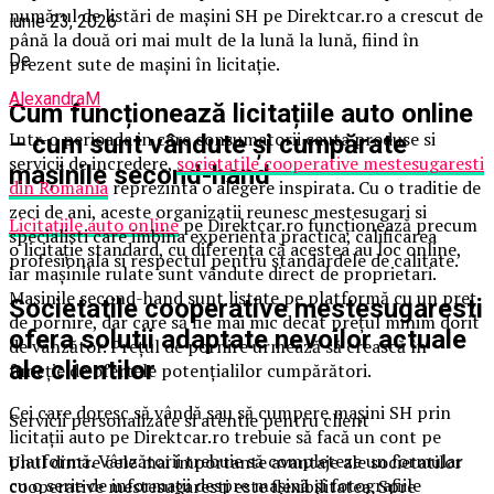
numărul de listări de mașini SH pe Direktcar.ro a crescut de
iunie 23, 2026
până la două ori mai mult de la lună la lună, fiind în
De
prezent sute de mașini în licitație.
AlexandraM
Cum funcționează licitațiile auto online
Intr-o perioada in care consumatorii cauta produse si
–
cum sunt vândute și cumpărate
servicii de incredere,
societatile cooperative mestesugaresti
mașinile second-hand
din Romania
reprezinta o alegere inspirata. Cu o traditie de
zeci de ani, aceste organizatii reunesc mestesugari si
Licitațiile auto online
pe Direktcar.ro funcționează precum
specialisti care imbina experienta practica, calificarea
o licitație standard, cu diferența că acestea au loc online,
profesionala si respectul pentru standardele de calitate.
iar mașinile rulate sunt vândute direct de proprietari.
Mașinile second-hand sunt listate pe platformă cu un preț
Societatile cooperative mestesugaresti
de pornire, dar care să fie mai mic decât prețul minim dorit
ofera solutii adaptate nevoilor actuale
de vânzător. Prețul de pornire urmează să crească în
ale clientilor
funcție de ofertele potențialilor cumpărători.
Cei care doresc să vândă sau să cumpere mașini SH prin
Servicii personalizate si atentie pentru client
licitații auto pe Direktcar.ro trebuie să facă un cont pe
platformă. Vânzătorii trebuie să completeze un formular
Unul dintre cele mai importante avantaje ale societatilor
cu o serie de informații despre mașină și fotografiile
cooperative mestesugaresti este flexibilitatea. Spre