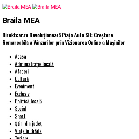
Braila MEA
Direktcar.ro Revoluționează Piața Auto SH: Creștere
Remarcabilă a Vânzărilor prin Vizionarea Online a Mașinilor
Acasa
Administrație locală
Afaceri
Cultură
Eveniment
Exclusiv
Politică locală
Social
Sport
Știri din județ
Viața în Brăila
Turism