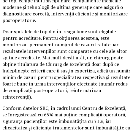
de top, echipe multidisciplinare, echipamente medicale
moderne și tehnologii de ultimă generație care asigură o
diagnosticare corectă, intervenții eficiente și monitorizare
postoperatorie.
Doar spitalele de top din întreaga lume sunt eligibile
pentru acreditare. Pentru obținerea acesteia, este
monitorizat permanent numărul de cazuri tratate, iar
rezultatele intervențiilor sunt comparate cu cele ale altor
spitale acreditate. Mai mult decât atât, un chirurg poate
obține titulatura de Chirurg de Excelență doar după ce
îndeplinește criterii care îi susțin expertiza, adică un număr
minim de cazuri pentru specialitatea respectivă și rezultate
foarte bune în urma intervențiilor efectuate (număr redus
de complicații post-operatorii, reinternări sau
reintervenții).
Conform datelor SRC, în cadrul unui Centru de Excelență,
se înregistrează cu 65% mai puține complicații operatorii,
siguranța pacienților este îmbunătățită cu 71%, iar
eficacitatea și eficiența tratamentelor sunt îmbunătățite cu