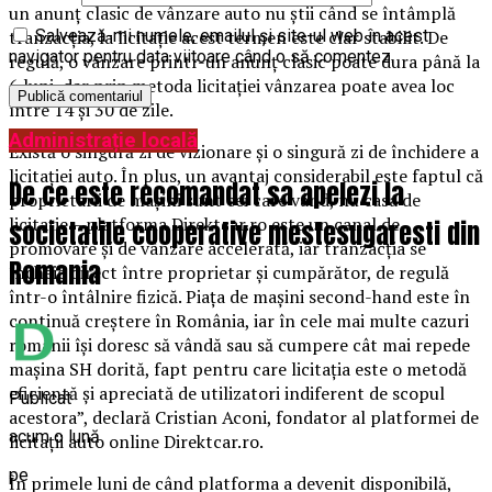
un anunț clasic de vânzare auto nu știi când se întâmplă
tranzacția, la licitație acest termen este clar stabilit. De
Salvează-mi numele, emailul și site-ul web în acest
navigator pentru data viitoare când o să comentez.
regulă, o vânzare printr-un anunț clasic poate dura până la
6 luni, dar prin metoda licitației vânzarea poate avea loc
între 14 și 30 de zile.
Administrație locală
Există o singură zi de vizionare și o singură zi de închidere a
licitației auto. În plus, un avantaj considerabil este faptul că
De ce este recomandat sa apelezi la
proprietarii de mașini sunt cei care vând, nu casa de
licitație – platforma Direktcar.ro este un canal de
societatile cooperative mestesugaresti din
promovare și de vânzare accelerată, iar tranzacția se
Romania
încheie direct între proprietar și cumpărător, de regulă
într-o întâlnire fizică. Piața de mașini second-hand este în
continuă creștere în România, iar în cele mai multe cazuri
românii își doresc să vândă sau să cumpere cât mai repede
mașina SH dorită, fapt pentru care licitația este o metodă
eficientă și apreciată de utilizatori indiferent de scopul
Publicat
acestora”, declară Cristian Aconi, fondator al platformei de
acum o lună
licitații auto online Direktcar.ro.
pe
În primele luni de când platforma a devenit disponibilă,