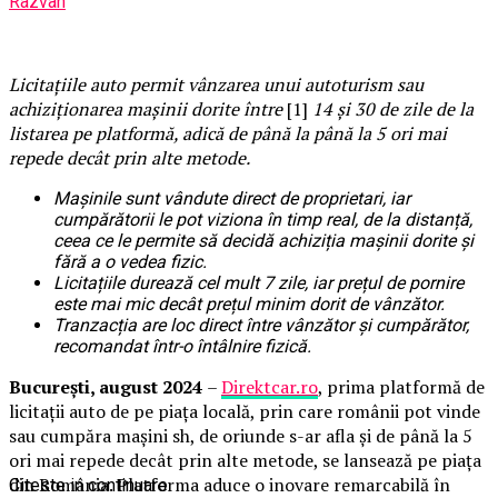
Razvan
Licitațiile auto permit vânzarea unui autoturism sau
achiziționarea mașinii dorite între
[1]
14 și 30 de zile de la
listarea pe platformă, adică de până la până la 5 ori mai
repede decât prin alte metode.
Mașinile sunt vândute direct de proprietari, iar
cumpărătorii le pot viziona în timp real, de la distanță,
ceea ce le permite să decidă achiziția mașinii dorite și
fără a o vedea fizic.
Licitațiile durează cel mult 7 zile, iar prețul de pornire
este mai mic decât prețul minim dorit de vânzător.
Tranzacția are loc direct între vânzător și cumpărător,
recomandat într-o întâlnire fizică.
București, august 2024
–
Direktcar.ro
, prima platformă de
licitații auto de pe piața locală, prin care românii pot vinde
sau cumpăra mașini sh, de oriunde s-ar afla și de până la 5
ori mai repede decât prin alte metode, se lansează pe piața
din România. Platforma aduce o inovare remarcabilă în
Citeste in continuare