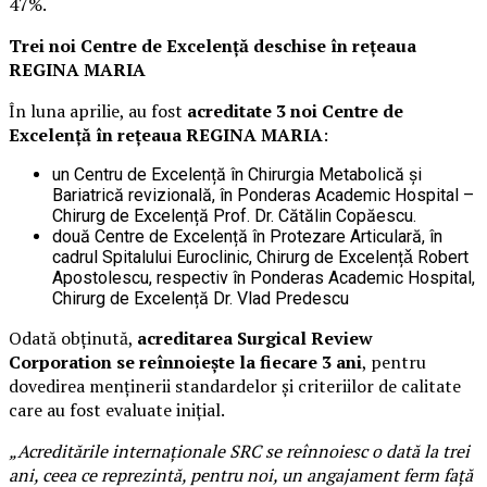
47%.
Trei noi Centre de Excelență deschise în rețeaua
REGINA MARIA
În luna aprilie, au fost
acreditate 3 noi Centre de
Excelență în rețeaua REGINA MARIA
:
un Centru de Excelență în Chirurgia Metabolică și
Bariatrică revizională, în Ponderas Academic Hospital –
Chirurg de Excelență Prof. Dr. Cătălin Copăescu.
două Centre de Excelență în Protezare Articulară, în
cadrul Spitalului Euroclinic, Chirurg de Excelențǎ Robert
Apostolescu, respectiv în Ponderas Academic Hospital,
Chirurg de Excelență Dr. Vlad Predescu
Odată obținută,
acreditarea Surgical Review
Corporation se reînnoiește la fiecare 3 ani
, pentru
dovedirea menținerii standardelor și criteriilor de calitate
care au fost evaluate inițial.
„Acreditările internaționale SRC se reînnoiesc o dată la trei
ani, ceea ce reprezintă, pentru noi, un angajament ferm față