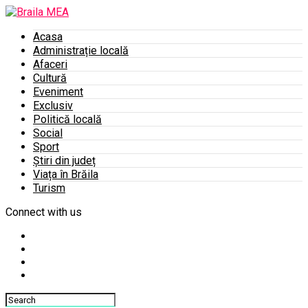
Acasa
Administrație locală
Afaceri
Cultură
Eveniment
Exclusiv
Politică locală
Social
Sport
Știri din județ
Viața în Brăila
Turism
Connect with us