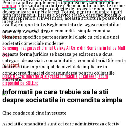
Pentru a putea implementa opțiunea de vizionare online,
simpla
reprezinta una dintre cele mai putin utilizate forme
Direktcar.ro folosește o colecție de proiecte open source,
de organizare a unei afaceri. Totusi, pentru anumite tipuri
prin intermediul Jitsi as a Service (JaaS), care facilitează o
de antreprenori si investitori, aceasta structura poate oferi
integrare
avantaje importante. Reglementata de Legea societatilor
comerciale, societatea in comandita simpla combina
Articole pe aceiasi tema:
elemente specifice parteneriatului clasic cu cele ale unei
Urmatorul
societati comerciale moderne.
Samsung inaugurează primul Galaxy AI Café din România în Iulius Mall
Aceasta forma juridica se bazeaza pe existenta a doua
Cluj
categorii de asociati: comanditatii si comanditarii. Diferenta
Nu ratati
dintre ei tine in principal de nivelul de implicare in
conducerea firmei si de raspunderea pentru obligatiile
Black Rouge: Inovație și eleganță în machiajul coreean, acum
societatii.
disponibil pe SOLE.ro
Informatii pe care trebuie sa le stii
despre societatile in comandita simpla
Cine conduce si cine investeste
Asociatii comanditati sunt cei care administreaza efectiv