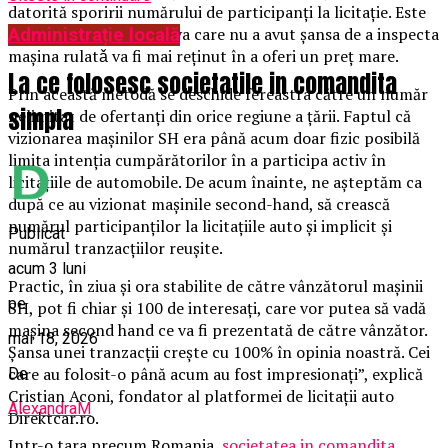
datorită sporirii numărului de participanți la licitație. Este
lesne de înțeles că cineva care nu a avut șansa de a inspecta
Administrație locală
mașina rulatǎ va fi mai reținut în a oferi un preț mare.
La ce folosesc societatile in comandita
Prin această metodă se deschide fereastra către un număr
simpla
nelimitat de ofertanți din orice regiune a țării. Faptul că
vizionarea mașinilor SH era până acum doar fizic posibilă
limita intenția cumpărătorilor în a participa activ în
licitațiile de automobile. De acum înainte, ne așteptăm ca
după ce au vizionat mașinile second-hand, să crească
numărul participanților la licitațiile auto și implicit și
Publicat
numărul tranzacțiilor reușite.
acum 3 luni
Practic, în ziua și ora stabilite de către vânzătorul maşinii
pe
SH, pot fi chiar și 100 de interesați, care vor putea să vadă
mașina second hand ce va fi prezentată de către vânzător.
mai 18, 2026
Șansa unei tranzacții crește cu 100% în opinia noastră. Cei
care au folosit-o până acum au fost impresionați”, explică
De
Cristian Aconi, fondator al platformei de licitații auto
AlexandraM
Direktcar.ro.
Intr-o tara precum Romania,
societatea in comandita