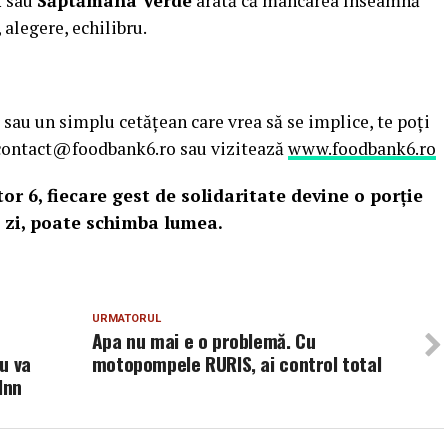
i
sau
Săptămâna Verde
arată că mâncarea înseamnă
 alegere, echilibru.
 sau un simplu cetățean care vrea să se implice, te poți
a contact@foodbank6.ro sau vizitează
www.foodbank6.ro
r 6, fiecare gest de solidaritate devine o porție
de zi, poate schimba lumea.
URMATORUL
Apa nu mai e o problemă. Cu
u va
motopompele RURIS, ai control total
Inn