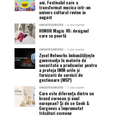
ani. Festivalul care a
transformat muzica intr-un
univers cultural revine in
august
UNCATEGORIZED
6 zile inainte
HONOR Magic V6: designul
care se poartă
UNCATEGORIZED
6 zile inainte
Zyxel Networks îmbunătățește
guvernanța în materie de
securitate a produselor pentru
a proteja IMM-urile și
furnizorii de servicii de
gestionare (MSP)
UNCATEGORIZED
7 zile inainte
Care este diferența dintre un
brand coreean și unul
european? Și de ce Geek &
Gorgeous a împrumutat
trăsături coreene