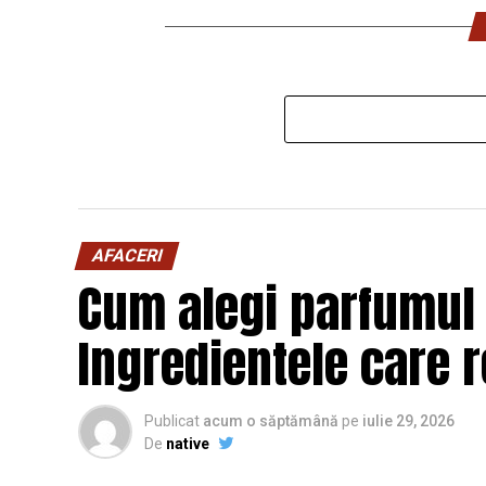
AFACERI
Cum alegi parfumul 
Ingredientele care r
Publicat
acum o săptămână
pe
iulie 29, 2026
De
native