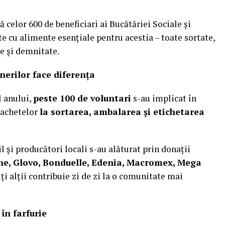
ă celor 600 de beneficiari ai Bucătăriei Sociale și
 cu alimente esențiale pentru acestia – toate sortate,
te și demnitate.
nerilor face diferența
l anului,
peste 100 de voluntari
s-au implicat în
 pachetelor
la sortarea, ambalarea și etichetarea
l și producători locali s-au alăturat prin donații
ne,
Glovo, Bonduelle, Edenia, Macromex, Mega
ți alții contribuie zi de zi la o comunitate mai
în farfurie