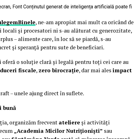
ulegemBinele
, ne-am apropiat mai mult ca oricând de
 locali și procesatori ni s-au alăturat cu generozitate,
plus – alimente care, în loc să se piardă, s-au
cret și speranță pentru sute de beneficiari.
feră o soluție clară și legală pentru toți cei care au
duceri fiscale
,
zero birocrație
, dar mai ales
impact
aft – unele ajung direct în suflete.
i bună
ția, organizăm frecvent
ateliere
și activități
precum
„Academia Micilor Nutriționiști”
sau