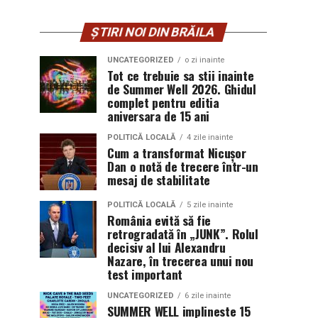
ȘTIRI NOI DIN BRĂILA
UNCATEGORIZED
o zi inainte
Tot ce trebuie sa stii inainte
de Summer Well 2026. Ghidul
complet pentru editia
aniversara de 15 ani
POLITICĂ LOCALĂ
4 zile inainte
Cum a transformat Nicușor
Dan o notă de trecere într-un
mesaj de stabilitate
POLITICĂ LOCALĂ
5 zile inainte
România evită să fie
retrogradată în „JUNK”. Rolul
decisiv al lui Alexandru
Nazare, în trecerea unui nou
test important
UNCATEGORIZED
6 zile inainte
SUMMER WELL implineste 15