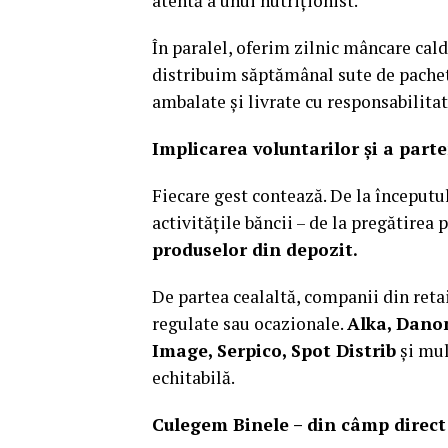
atentă a unui nutriționist.
În paralel, oferim zilnic mâncare cald
distribuim săptămânal sute de pachete
ambalate și livrate cu responsabilita
Implicarea voluntarilor și a parte
Fiecare gest contează. De la începutu
activitățile băncii – de la pregătirea
produselor din depozit.
De partea cealaltă, companii din retai
regulate sau ocazionale.
Alka,
Dano
Image, Serpico, Spot Distrib
și mul
echitabilă.
Culegem Binele – din câmp direct 