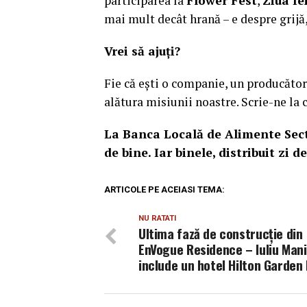
participarea la
Flower Fest
,
Ziua Ie
mai mult decât hrană – e despre grijă,
Vrei să ajuți?
Fie că ești o companie, un producător
alătura misiunii noastre. Scrie-ne l
La Banca Locală de Alimente Secto
de bine. Iar binele, distribuit zi 
ARTICOLE PE ACEIASI TEMA:
NU RATATI
Ultima fază de construcție din
EnVogue Residence – Iuliu Mani
include un hotel Hilton Garden 