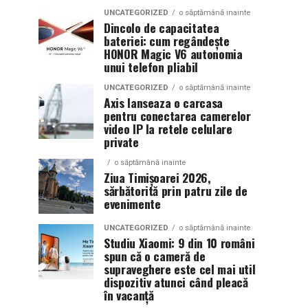
UNCATEGORIZED
o săptămână inainte
Dincolo de capacitatea
bateriei: cum regândește
HONOR Magic V6 autonomia
unui telefon pliabil
UNCATEGORIZED
o săptămână inainte
Axis lanseaza o carcasa
pentru conectarea camerelor
video IP la retele celulare
private
o săptămână inainte
Ziua Timișoarei 2026,
sărbătorită prin patru zile de
evenimente
UNCATEGORIZED
o săptămână inainte
Studiu Xiaomi: 9 din 10 români
spun că o cameră de
supraveghere este cel mai util
dispozitiv atunci când pleacă
în vacanță