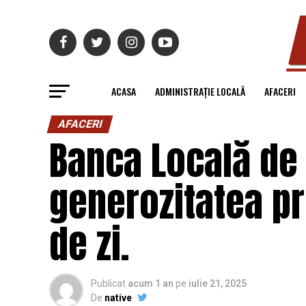
ACASA
ADMINISTRAȚIE LOCALĂ
AFACERI
AFACERI
Banca Locală de 
generozitatea pr
de zi.
Publicat
acum 1 an
pe
iulie 21, 2025
De
native