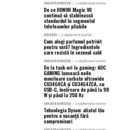
UNCATEGORIZED
o săptămână inainte
De ce HONOR Magic V6
continuă să stabilească
standardul în segmentul
telefoanelor pliabile
AFACERI
o săptămână inainte
Cum alegi parfumul potrivit
pentru vară? Ingredientele
care rezistă în sezonul cald
UNCATEGORIZED
o săptămână inainte
De la task-uri la gaming: AOC
GAMING lansează noile
monitoare curbate ultrawide
CU34G4CA și CU34G4ZCA, cu
USB-C, încărcare de până la 90
W și până la 250 Hz
UNCATEGORIZED
o săptămână inainte
Tehnologia Dyson: aliatul tău
pentru o vacanță fără
compromisuri
UNCATEGORIZED
o săptămână inainte