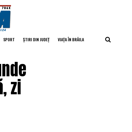
SPORT
ȘTIRI DIN JUDEȚ
VIAȚA ÎN BRĂILA
unde
, zi