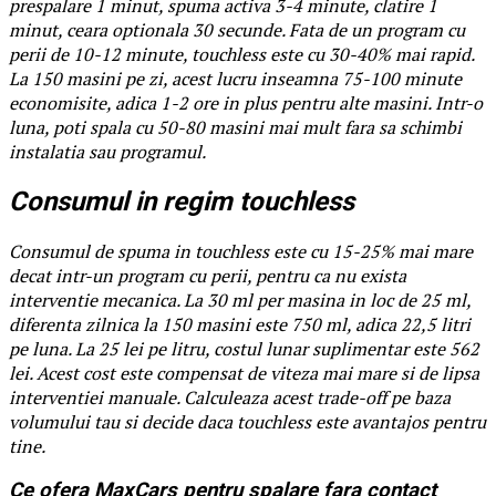
prespalare 1 minut, spuma activa 3-4 minute, clatire 1
minut, ceara optionala 30 secunde. Fata de un program cu
perii de 10-12 minute, touchless este cu 30-40% mai rapid.
La 150 masini pe zi, acest lucru inseamna 75-100 minute
economisite, adica 1-2 ore in plus pentru alte masini. Intr-o
luna, poti spala cu 50-80 masini mai mult fara sa schimbi
instalatia sau programul.
Consumul in regim touchless
Consumul de spuma in touchless este cu 15-25% mai mare
decat intr-un program cu perii, pentru ca nu exista
interventie mecanica. La 30 ml per masina in loc de 25 ml,
diferenta zilnica la 150 masini este 750 ml, adica 22,5 litri
pe luna. La 25 lei pe litru, costul lunar suplimentar este 562
lei. Acest cost este compensat de viteza mai mare si de lipsa
interventiei manuale. Calculeaza acest trade-off pe baza
volumului tau si decide daca touchless este avantajos pentru
tine.
Ce ofera MaxCars pentru spalare fara contact