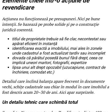
Elemente cheie într-o acțiune de
revendicare
Acțiunea nu funcționează pe presupuneri. Nici pe bune
intenții. Se bazează pe probe solide și pe o construcție
juridică coerentă.
titlul de proprietate trebuie să fie clar, necontestat sau
apărat eficient în instanță
identificarea exactă a imobilului, mai ales în zonele
unde cadastrul a fost actualizat tardiv sau incomplet
dovada că pârâtul posedă bunul fără drept, ceea ce
implică uneori martori, fotografii, expertize
lipsa unui alt drept opozabil (uzucapiune, contract de
închiriere, comodat etc.)
Detaliul care înclină balanța apare frecvent în documente
vechi, schițe cadastrale sau chiar în modul în care imobilul a
fost descris acum 20–30 de ani. Aici apar surprizele.
Un detaliu tehnic care schimbă totul