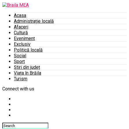
Acasa
Administrație locală
Afaceri
Cultură
Eveniment
Exclusiv
Politică locală
Social
Sport
Știri din județ
Viața în Brăila
Turism
Connect with us