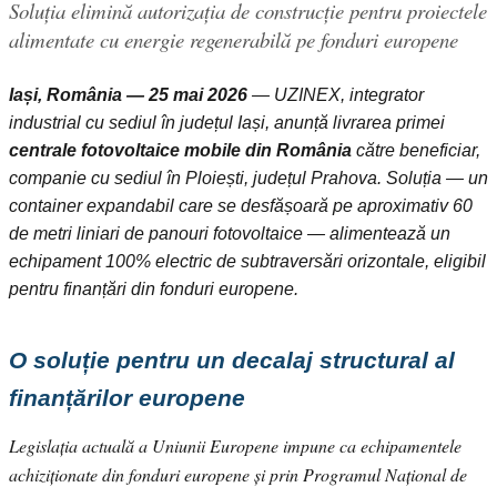
Soluția elimină autorizația de construcție pentru proiectele
alimentate cu energie regenerabilă pe fonduri europene
Iași, România — 25 mai 2026
— UZINEX, integrator
industrial cu sediul în județul Iași, anunță livrarea primei
centrale fotovoltaice mobile din România
către beneficiar,
companie cu sediul în Ploiești, județul Prahova. Soluția — un
container expandabil care se desfășoară pe aproximativ 60
de metri liniari de panouri fotovoltaice — alimentează un
echipament 100% electric de subtraversări orizontale, eligibil
pentru finanțări din fonduri europene.
O soluție pentru un decalaj structural al
finanțărilor europene
Legislația actuală a Uniunii Europene impune ca echipamentele
achiziționate din fonduri europene și prin Programul Național de