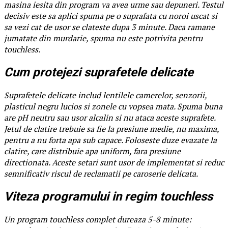
masina iesita din program va avea urme sau depuneri. Testul
decisiv este sa aplici spuma pe o suprafata cu noroi uscat si
sa vezi cat de usor se clateste dupa 3 minute. Daca ramane
jumatate din murdarie, spuma nu este potrivita pentru
touchless.
Cum protejezi suprafetele delicate
Suprafetele delicate includ lentilele camerelor, senzorii,
plasticul negru lucios si zonele cu vopsea mata. Spuma buna
are pH neutru sau usor alcalin si nu ataca aceste suprafete.
Jetul de clatire trebuie sa fie la presiune medie, nu maxima,
pentru a nu forta apa sub capace. Foloseste duze evazate la
clatire, care distribuie apa uniform, fara presiune
directionata. Aceste setari sunt usor de implementat si reduc
semnificativ riscul de reclamatii pe caroserie delicata.
Viteza programului in regim touchless
Un program touchless complet dureaza 5-8 minute: