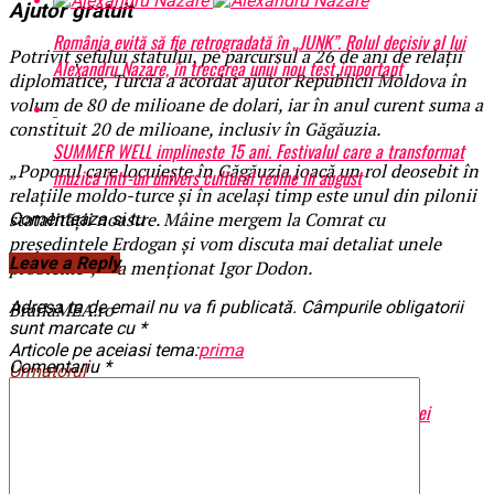
Ajutor gratuit
România evită să fie retrogradată în „JUNK”. Rolul decisiv al lui
Potrivit șefului statului, pe parcursul a 26 de ani de relații
Alexandru Nazare, în trecerea unui nou test important
diplomatice, Turcia a acordat ajutor Republicii Moldova în
volum de 80 de milioane de dolari, iar în anul curent suma a
constituit 20 de milioane, inclusiv în Găgăuzia.
SUMMER WELL implineste 15 ani. Festivalul care a transformat
„Poporul care locuiește în Găgăuzia joacă un rol deosebit în
muzica intr-un univers cultural revine in august
relațiile moldo-turce și în același timp este unul din pilonii
statalității noastre. Mâine mergem la Comrat cu
Comenteaza si tu
președintele Erdogan și vom discuta mai detaliat unele
Leave a Reply
probleme”, — a menționat Igor Dodon.
Adresa ta de email nu va fi publicată.
Câmpurile obligatorii
BrailaMEA.ro
sunt marcate cu
*
Articole pe aceiasi tema:
prima
Comentariu
*
Urmatorul
Elena Udrea revine – două ținte de ultimă oră ale controversatei
politiciene | BrailaMEA
Nu ratati