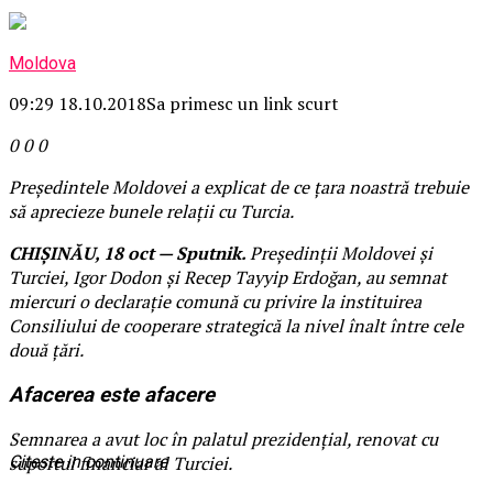
Moldova
09:29 18.10.2018
Sa primesc un link scurt
0
0
0
Președintele Moldovei a explicat de ce țara noastră trebuie
să aprecieze bunele relații cu Turcia.
CHIȘINĂU, 18 oct — Sputnik.
Președinții Moldovei și
Turciei, Igor Dodon și Recep Tayyip Erdoğan, au semnat
miercuri o declarație comună cu privire la instituirea
Consiliului de cooperare strategică la nivel înalt între cele
două țări.
Afacerea este afacere
Semnarea a avut loc în palatul prezidențial, renovat cu
Citeste in continuare
suportul financiar al Turciei.