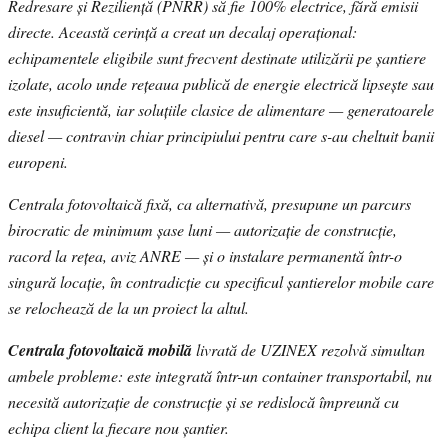
Redresare și Reziliență (PNRR) să fie 100% electrice, fără emisii
directe. Această cerință a creat un decalaj operațional:
echipamentele eligibile sunt frecvent destinate utilizării pe șantiere
izolate, acolo unde rețeaua publică de energie electrică lipsește sau
este insuficientă, iar soluțiile clasice de alimentare — generatoarele
diesel — contravin chiar principiului pentru care s-au cheltuit banii
europeni.
Centrala fotovoltaică fixă, ca alternativă, presupune un parcurs
birocratic de minimum șase luni — autorizație de construcție,
racord la rețea, aviz ANRE — și o instalare permanentă într-o
singură locație, în contradicție cu specificul șantierelor mobile care
se relochează de la un proiect la altul.
Centrala fotovoltaică mobilă
livrată de UZINEX rezolvă simultan
ambele probleme: este integrată într-un container transportabil, nu
necesită autorizație de construcție și se redislocă împreună cu
echipa client la fiecare nou șantier.