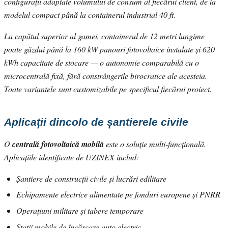
configurații adaptate volumului de consum al fiecărui client, de la
modelul compact până la containerul industrial 40 ft.
La capătul superior al gamei, containerul de 12 metri lungime
poate găzdui până la 160 kW panouri fotovoltaice instalate și 620
kWh capacitate de stocare — o autonomie comparabilă cu o
microcentrală fixă, fără constrângerile birocratice ale acesteia.
Toate variantele sunt customizabile pe specificul fiecărui proiect.
Aplicații dincolo de șantierele civile
O
centrală fotovoltaică mobilă
este o soluție multi-funcțională.
Aplicațiile identificate de UZINEX includ:
Șantiere de construcții civile și lucrări edilitare
Echipamente electrice alimentate pe fonduri europene și PNRR
Operațiuni militare și tabere temporare
Stații mobile de încărcare auto electric