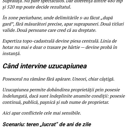
Suprafața. Nu pare spectaculos. Dar diferența dintre 480 mp
și 520 mp poate decide rezultatul.
În zone periurbane, unde delimitările s-au făcut „după
gard”, fără măsurători precise, apar suprapuneri. Două titluri
valide. Două persoane care cred că au dreptate.
Expertiza topo-cadastrală devine piesa centrală. Linia de
hotar nu mai e doar o trasare pe hârtie — devine probă în
instanță.
Când intervine uzucapiunea
Posesorul nu rămâne fără apărare. Uneori, chiar câștigă.
Uzucapiunea permite dobândirea proprietății prin posesie
îndelungată, dacă sunt îndeplinite anumite condiții: posesie
continuă, publică, pașnică și sub nume de proprietar.
Aici apar conflictele cele mai sensibile.
Scenariu: teren „lucrat” de ani de zile