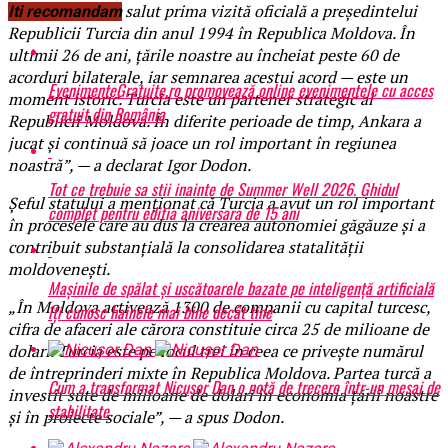
„Sunt onorat să salut prima vizită oficială a președintelui
Iti recomandam
Republicii Turcia din anul 1994 în Republica Moldova. În
ultimii 26 de ani, țările noastre au încheiat peste 60 de
acorduri bilaterale, iar semnarea acestui acord — este un
EvenimenteGratuite.ro promovează online evenimentele cu acces
moment istoric. Turcia este un partener strategic al
gratuit din România
Republicii Moldova. În diferite perioade de timp, Ankara a
jucat și continuă să joace un rol important în regiunea
noastră”, — a declarat Igor Dodon.
Tot ce trebuie sa stii inainte de Summer Well 2026. Ghidul
Șeful statului a menționat că Turcia a avut un rol important
complet pentru editia aniversara de 15 ani
în procesele care au dus la crearea autonomiei găgăuze și a
contribuit substanțială la consolidarea statalității
moldovenești.
Mașinile de spălat și uscătoarele bazate pe inteligență artificială
„În Moldova activează 1300 de companii cu capital turcesc,
îți cunosc hainele mai bine decât tine
cifra de afaceri ale cărora constituie circa 25 de milioane de
dolari. Turcia este pe locul trei în ceea ce privește numărul
de întreprinderi mixte în Republica Moldova. Partea turcă a
Cum a transformat Nicușor Dan o notă de trecere într-un mesaj de
investit sute de milioane de dolari în economia țării noastre
stabilitate
și în proiecte sociale”, — a spus Dodon.