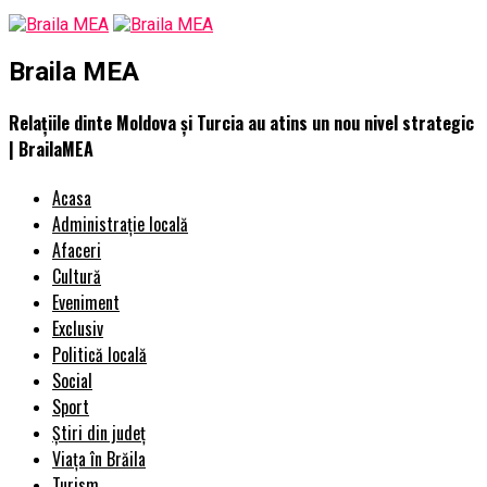
Braila MEA
Relațiile dinte Moldova și Turcia au atins un nou nivel strategic
| BrailaMEA
Acasa
Administrație locală
Afaceri
Cultură
Eveniment
Exclusiv
Politică locală
Social
Sport
Știri din județ
Viața în Brăila
Turism