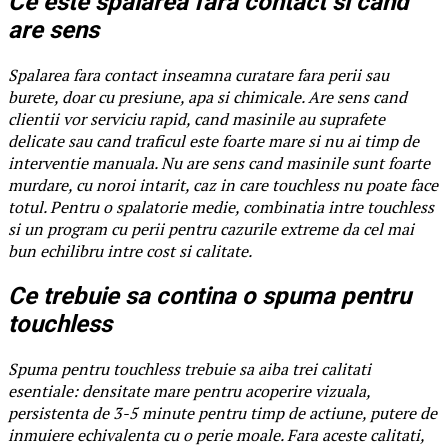
Ce este spalarea fara contact si cand
are sens
Spalarea fara contact inseamna curatare fara perii sau
burete, doar cu presiune, apa si chimicale. Are sens cand
clientii vor serviciu rapid, cand masinile au suprafete
delicate sau cand traficul este foarte mare si nu ai timp de
interventie manuala. Nu are sens cand masinile sunt foarte
murdare, cu noroi intarit, caz in care touchless nu poate face
totul. Pentru o spalatorie medie, combinatia intre touchless
si un program cu perii pentru cazurile extreme da cel mai
bun echilibru intre cost si calitate.
Ce trebuie sa contina o spuma pentru
touchless
Spuma pentru touchless trebuie sa aiba trei calitati
esentiale: densitate mare pentru acoperire vizuala,
persistenta de 3-5 minute pentru timp de actiune, putere de
inmuiere echivalenta cu o perie moale. Fara aceste calitati,