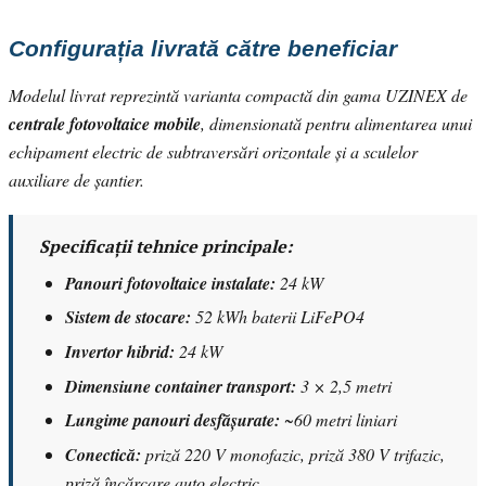
Configurația livrată către beneficiar
Modelul livrat reprezintă varianta compactă din gama UZINEX de
centrale fotovoltaice mobile
, dimensionată pentru alimentarea unui
echipament electric de subtraversări orizontale și a sculelor
auxiliare de șantier.
Specificații tehnice principale:
Panouri fotovoltaice instalate:
24 kW
Sistem de stocare:
52 kWh baterii LiFePO4
Invertor hibrid:
24 kW
Dimensiune container transport:
3 × 2,5 metri
Lungime panouri desfășurate:
~60 metri liniari
Conectică:
priză 220 V monofazic, priză 380 V trifazic,
priză încărcare auto electric