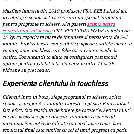
MaxCars importa din 2010 produsele FRA-BER Italia si are
in catalog o spuma activa concentrata special formulata
pentru programe touchless. Aici gasesti
spuma activa
concentrata self service
FRA-BER ULTRA FOAM in bidon de
25 kg, cu capacitate mare de inmuiere si persistenta de 3-5
minute. Produsul este compatibil cu apa de duritate medie si
cu programe touchless care folosesc presiune medie la
clatire. Consultantii te ajuta sa configurezi parametrii
optimi pentru instalatia ta. Comenzile intre 11 si 39
bidoane au pret redus.
Experienta clientului in touchless
Clientul intra in boxa, alege programul touchless, aplica
spuma, asteapta 3-4 minute, clateste si pleaca. Fara contact,
fara efort, fara reziduuri de burete pe caroserie. Pentru multi
clienti, aceasta experienta este sinonima cu serviciul
premium. Perceptia de calitate este mai mare chiar daca
rezultatul final este similar cu cel al unui program cu perii.