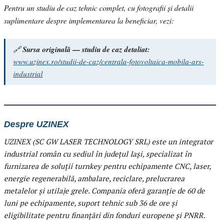
Pentru un studiu de caz tehnic complet, cu fotografii și detalii
suplimentare despre implementarea la beneficiar, vezi:
🔗
Sursa originală — studiu de caz detaliat:
www.uzinex.ro/studii-de-caz/centrala-fotovoltaica-mobila-ars-
industrial
Despre UZINEX
UZINEX (SC GW LASER TECHNOLOGY SRL) este un integrator
industrial român cu sediul în județul Iași, specializat în
furnizarea de soluții turnkey pentru echipamente CNC, laser,
energie regenerabilă, ambalare, reciclare, prelucrarea
metalelor și utilaje grele. Compania oferă garanție de 60 de
luni pe echipamente, suport tehnic sub 36 de ore și
eligibilitate pentru finanțări din fonduri europene și PNRR.