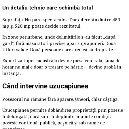
Un detaliu tehnic care schimbă totul
Suprafața. Nu pare spectaculos. Dar diferența dintre 480
mp și 520 mp poate decide rezultatul.
În zone periurbane, unde delimitările s-au făcut „după
gard”, fără măsurători precise, apar suprapuneri. Două
titluri valide. Două persoane care cred că au dreptate.
Expertiza topo-cadastrală devine piesa centrală. Linia de
hotar nu mai e doar o trasare pe hârtie — devine probă în
instanță.
Când intervine uzucapiunea
Posesorul nu rămâne fără apărare. Uneori, chiar câștigă.
Uzucapiunea permite dobândirea proprietății prin posesie
îndelungată, dacă sunt îndeplinite anumite condiții:
posesie continuă, publică, pașnică și sub nume de
proprietar.