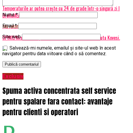
Temperaturile ar putea crește cu 24 de grade într-o singură zi |
BrailaMEA
Nume
*
Email
*
Nu ratati
Site web
OPINIE/Misterul din jurul sesizarii CEDO a Laurei Codruta Kovesi.
Salvează-mi numele, emailul și site-ul web în acest
navigator pentru data viitoare când o să comentez.
Exclusiv
Spuma activa concentrata self service
pentru spalare fara contact: avantaje
pentru clienti si operatori