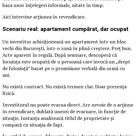
baza unor înțelegeri informale, uitate în timp.
Aici intervine acțiunea în revendicare.
Scenariu real: apartament cumpărat, dar ocupat
Un investitor achiziționează un apartament într-un bloc
vechi din București, într-o zonă în plină creștere. Preț bun.
Acte aparent în regulă. După semnare, descoperă că
locuința este ocupată de o persoană care invocă un „drept
de folosință” bazat pe o promisiune verbală din urmă cu
ani.
Nu există contract. Nu există termen clar. Doar prezența
fizică.
Investitorul nu poate evacua direct. Are nevoie de o acțiune
în revendicare, dublată uneori de evacuare, în funcție de
situație. Instanța analizează titlul de proprietate și
compară cu situația de fapt.