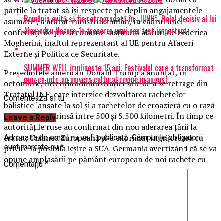
părţile la tratat să îşi respecte pe deplin angajamentele
România evită să fie retrogradată în „JUNK”. Rolul decisiv al lui
asumate”, a arătat ministrul român, în cadrul unei
Alexandru Nazare, în trecerea unui nou test important
conferinţe de presă comune susţinută alături de Federica
Mogherini, înaltul reprezentant al UE pentru Afaceri
Externe şi Politica de Securitate.
SUMMER WELL implineste 15 ani. Festivalul care a transformat
Președintele american Donald Trump a anunțat, în
muzica intr-un univers cultural revine in august
octombrie, intenția administrației sale de a se retrage din
Tratatul INF, care interzice dezvoltarea rachetelor
Comenteaza si tu
balistice lansate la sol și a rachetelor de croazieră cu o rază
de acţiune cuprinsă între 500 și 5.500 kilometri. În timp ce
Leave a Reply
autoritățile ruse au confirmat din nou aderarea țării la
tratat, Uniunea Europeană și-a exprimat îngrijorarea cu
Adresa ta de email nu va fi publicată.
Câmpurile obligatorii
sunt marcate cu
*
privire la posibila ieșire a SUA, Germania avertizând că se va
opune amplasării pe pământ european de noi rachete cu
Comentariu
*
rază medie.
BrailaMEA.ro
Articole pe aceiasi tema:
prima
Urmatorul