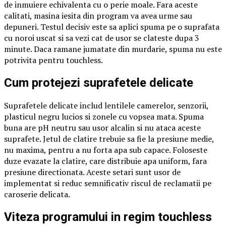
de inmuiere echivalenta cu o perie moale. Fara aceste
calitati, masina iesita din program va avea urme sau
depuneri. Testul decisiv este sa aplici spuma pe o suprafata
cu noroi uscat si sa vezi cat de usor se clateste dupa 3
minute. Daca ramane jumatate din murdarie, spuma nu este
potrivita pentru touchless.
Cum protejezi suprafetele delicate
Suprafetele delicate includ lentilele camerelor, senzorii,
plasticul negru lucios si zonele cu vopsea mata. Spuma
buna are pH neutru sau usor alcalin si nu ataca aceste
suprafete. Jetul de clatire trebuie sa fie la presiune medie,
nu maxima, pentru a nu forta apa sub capace. Foloseste
duze evazate la clatire, care distribuie apa uniform, fara
presiune directionata. Aceste setari sunt usor de
implementat si reduc semnificativ riscul de reclamatii pe
caroserie delicata.
Viteza programului in regim touchless