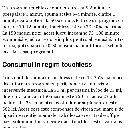
Un program touchless complet dureaza 5-8 minute:
prespalare 1 minut, spuma activa 3-4 minute, clatire 1
minut, ceara optionala 30 secunde. Fata de un program cu
perii de 10-12 minute, touchless este cu 30-40% mai rapid.
La 150 masini pe zi, acest lucru inseamna 75-100 minute
economisite, adica 1-2 ore in plus pentru alte masini. Intr-
o luna, poti spala cu 50-80 masini mai mult fara sa schimbi
instalatia sau programul.
Consumul in regim touchless
Consumul de spuma in touchless este cu 15-25% mai mare
decat intr-un program cu perii, pentru ca nu exista
interventie mecanica. La 30 ml per masina in loc de 25 ml,
diferenta zilnica la 150 masini este 750 ml, adica 22,5 litri
pe luna. La 25 lei pe litru, costul lunar suplimentar este
562 lei. Acest cost este compensat de viteza mai mare si de
lipsa interventiei manuale. Calculeaza acest trade-off pe
baza volumului tau si decide daca touchless este avantajos
pentru tine.