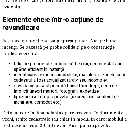
În astfel de cazuri, diferența dintre drept și realitate devine
evidentă.
Elemente cheie într-o acțiune de
revendicare
Acțiunea nu funcționează pe presupuneri. Nici pe bune
intenții. Se bazează pe probe solide și pe o construcție
juridică coerentă.
titlul de proprietate trebuie să fie clar, necontestat sau
apărat eficient în instanță
identificarea exactă a imobilului, mai ales în zonele unde
cadastrul a fost actualizat tardiv sau incomplet
dovada că pârâtul posedă bunul fără drept, ceea ce
implică uneori martori, fotografii, expertize
lipsa unui alt drept opozabil (uzucapiune, contract de
închiriere, comodat etc.)
Detaliul care înclină balanța apare frecvent în documente
vechi, schițe cadastrale sau chiar în modul în care imobilul a
fost descris acum 20–30 de ani. Aici apar surprizele.