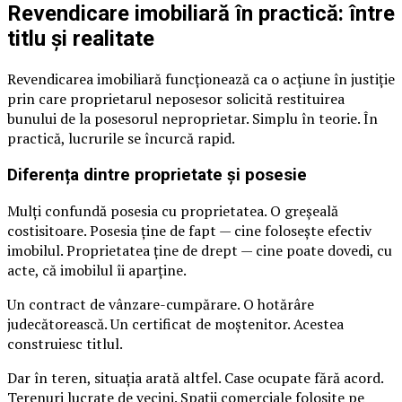
Revendicare imobiliară în practică: între
titlu și realitate
Revendicarea imobiliară funcționează ca o acțiune în justiție
prin care proprietarul neposesor solicită restituirea
bunului de la posesorul neproprietar. Simplu în teorie. În
practică, lucrurile se încurcă rapid.
Diferența dintre proprietate și posesie
Mulți confundă posesia cu proprietatea. O greșeală
costisitoare. Posesia ține de fapt — cine folosește efectiv
imobilul. Proprietatea ține de drept — cine poate dovedi, cu
acte, că imobilul îi aparține.
Un contract de vânzare-cumpărare. O hotărâre
judecătorească. Un certificat de moștenitor. Acestea
construiesc titlul.
Dar în teren, situația arată altfel. Case ocupate fără acord.
Terenuri lucrate de vecini. Spații comerciale folosite pe