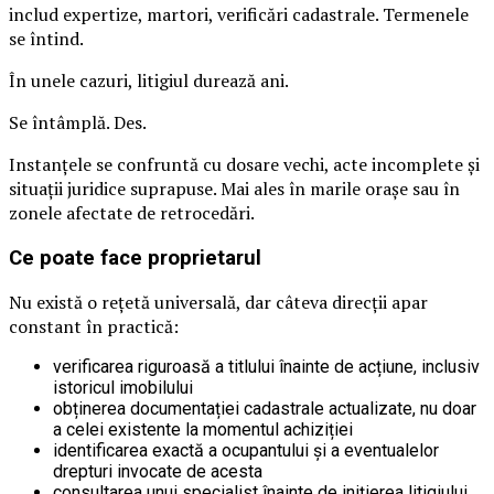
includ expertize, martori, verificări cadastrale. Termenele
se întind.
În unele cazuri, litigiul durează ani.
Se întâmplă. Des.
Instanțele se confruntă cu dosare vechi, acte incomplete și
situații juridice suprapuse. Mai ales în marile orașe sau în
zonele afectate de retrocedări.
Ce poate face proprietarul
Nu există o rețetă universală, dar câteva direcții apar
constant în practică:
verificarea riguroasă a titlului înainte de acțiune, inclusiv
istoricul imobilului
obținerea documentației cadastrale actualizate, nu doar
a celei existente la momentul achiziției
identificarea exactă a ocupantului și a eventualelor
drepturi invocate de acesta
consultarea unui specialist înainte de inițierea litigiului,