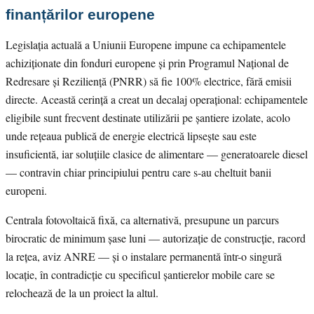
finanțărilor europene
Legislația actuală a Uniunii Europene impune ca echipamentele
achiziționate din fonduri europene și prin Programul Național de
Redresare și Reziliență (PNRR) să fie 100% electrice, fără emisii
directe. Această cerință a creat un decalaj operațional: echipamentele
eligibile sunt frecvent destinate utilizării pe șantiere izolate, acolo
unde rețeaua publică de energie electrică lipsește sau este
insuficientă, iar soluțiile clasice de alimentare — generatoarele diesel
— contravin chiar principiului pentru care s-au cheltuit banii
europeni.
Centrala fotovoltaică fixă, ca alternativă, presupune un parcurs
birocratic de minimum șase luni — autorizație de construcție, racord
la rețea, aviz ANRE — și o instalare permanentă într-o singură
locație, în contradicție cu specificul șantierelor mobile care se
relochează de la un proiect la altul.