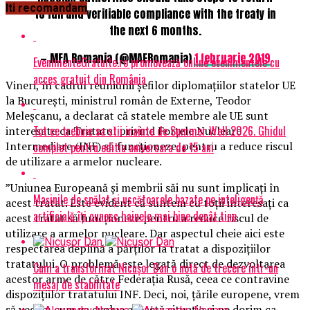
Iti recomandam
to full and verifiable compliance with the treaty in
the next 6 months.
— MFA Romania (@MAERomania)
1 februarie 2019
EvenimenteGratuite.ro promovează online evenimentele cu
acces gratuit din România
Vineri, în cadrul reuniunii șefilor diplomațiilor statelor UE
la București, ministrul român de Externe, Teodor
Meleşcanu, a declarat că statele membre ale UE sunt
Tot ce trebuie sa stii inainte de Summer Well 2026. Ghidul
interesate ca Tratatul privind Forţele Nucleare
Intermediare (INF) să funcţioneze, pentru a reduce riscul
complet pentru editia aniversara de 15 ani
de utilizare a armelor nucleare.
​”Uniunea Europeană şi membrii săi nu sunt implicaţi în
Mașinile de spălat și uscătoarele bazate pe inteligență
acest tratat. Este evident că suntem cu toţii interesaţi ca
artificială îți cunosc hainele mai bine decât tine
acest tratat să funcţioneze pentru a reduce riscul de
utilizare a armelor nucleare. Dar aspectul cheie aici este
respectarea deplină a părţilor la tratat a dispoziţiilor
tratatului. O problemă este legată direct de dezvoltarea
Cum a transformat Nicușor Dan o notă de trecere într-un
acestor arme de către Federaţia Rusă, ceea ce contravine
mesaj de stabilitate
dispoziţiilor tratatului INF. Deci, noi, ţările europene, vrem
să vedem cum va evolua această situaţie şi ne dorim ca