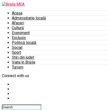
Acasa
Administrație locală
Afaceri
Cultură
Eveniment
Exclusiv
Politică locală
Social
Sport
Știri din județ
Viața în Brăila
Turism
Connect with us