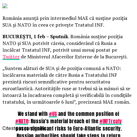
România anunță prin intermediul MAE că susține poziția
SUA și NATO în ceea ce privește Tratatul INF.
BUCUREȘTI, 1 feb – Sputnik
. România susține poziția
NATO și SUA potrivit căreia, considerând că Rusia a
încălcat Tratatul INF, potrivit unui mesaj postat pe
Twitter
de Ministerul Afacerilor Externe de la București.
„Suntem alături de SUA şi de poziţia comună a NATO:
încălcarea materială de către Rusia a Tratatului INF
prezintă riscuri semnificative pentru securitatea
euroatlantică. Autorităţile ruse ar trebui să ia măsuri să se
întoarcă la încadrarea completă şi verificabilă în condiţiile
tratatului, în următoarele 6 luni”, precizează MAE român.
We stand with
#US
and the common position of
#NATO
: Russia’s material breach of the
#INFTreaty
poses significant risks to Euro-Atlantic security.
Citeste in continuare
Russian authorities should take steps to return