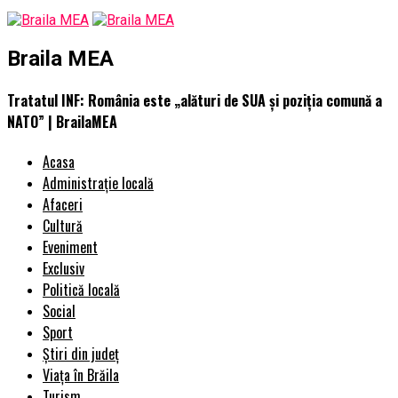
Braila MEA
Tratatul INF: România este „alături de SUA şi poziţia comună a
NATO” | BrailaMEA
Acasa
Administrație locală
Afaceri
Cultură
Eveniment
Exclusiv
Politică locală
Social
Sport
Știri din județ
Viața în Brăila
Turism