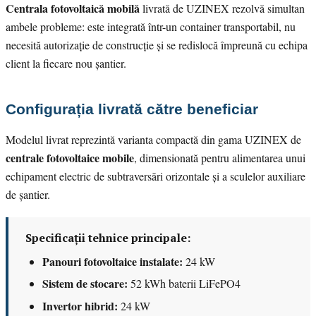
Centrala fotovoltaică mobilă
livrată de UZINEX rezolvă simultan
ambele probleme: este integrată într-un container transportabil, nu
necesită autorizație de construcție și se redislocă împreună cu echipa
client la fiecare nou șantier.
Configurația livrată către beneficiar
Modelul livrat reprezintă varianta compactă din gama UZINEX de
centrale fotovoltaice mobile
, dimensionată pentru alimentarea unui
echipament electric de subtraversări orizontale și a sculelor auxiliare
de șantier.
Specificații tehnice principale:
Panouri fotovoltaice instalate:
24 kW
Sistem de stocare:
52 kWh baterii LiFePO4
Invertor hibrid:
24 kW