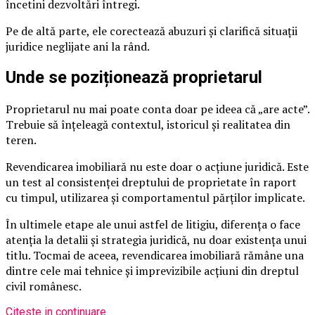
încetini dezvoltări întregi.
Pe de altă parte, ele corectează abuzuri și clarifică situații
juridice neglijate ani la rând.
Unde se poziționează proprietarul
Proprietarul nu mai poate conta doar pe ideea că „are acte”.
Trebuie să înțeleagă contextul, istoricul și realitatea din
teren.
Revendicarea imobiliară nu este doar o acțiune juridică. Este
un test al consistenței dreptului de proprietate în raport
cu timpul, utilizarea și comportamentul părților implicate.
În ultimele etape ale unui astfel de litigiu, diferența o face
atenția la detalii și strategia juridică, nu doar existența unui
titlu. Tocmai de aceea, revendicarea imobiliară rămâne una
dintre cele mai tehnice și imprevizibile acțiuni din dreptul
civil românesc.
Citeste in continuare