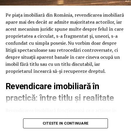
delicate
între “renașterea europeană” sub steagul lui Macron,
Tsipras și Tusk și „primăvara popoarelor” a lui Orban, Le
Suprafetele delicate includ lentilele camerelor, senzorii,
Pen și Salvini.
Pe piața imobiliară din România, revendicarea imobiliară
plasticul negru lucios si zonele cu vopsea mata. Spuma
apare mai des decât ar admite majoritatea actorilor, iar
BrailaMEA.ro
buna are pH neutru sau usor alcalin si nu ataca aceste
acest mecanism juridic spune multe despre felul în care
suprafete. Jetul de clatire trebuie sa fie la presiune
proprietatea a circulat, s-a fragmentat și, uneori, s-a
medie, nu maxima, pentru a nu forta apa sub capace.
confundat cu simpla posesie. Nu vorbim doar despre
ARTICOLE PE ACEIASI TEMA:
PRIMA
Foloseste duze evazate la clatire, care distribuie apa
litigii spectaculoase sau retrocedări controversate, ci
URMATORUL
uniform, fara presiune directionata. Aceste setari sunt
despre situații aparent banale în care cineva ocupă un
Cunoscută artistă despre Andreea Bălan, declarație șoc
usor de implementat si reduc semnificativ riscul de
imobil fără titlu sau cu un titlu discutabil, iar
– ”ziceai că prevestește” | BrailaMEA
reclamatii pe caroserie delicata.
proprietarul încearcă să-și recupereze dreptul.
NU RATATI
Nimeni nu poate interzice Turciei să cumpere S-400 |
Viteza programului in regim
Revendicare imobiliară în
BrailaMEA
touchless
practică: între titlu și realitate
Un program touchless complet dureaza 5-8 minute:
Revendicarea imobiliară funcționează ca o acțiune în
prespalare 1 minut, spuma activa 3-4 minute, clatire 1
justiție prin care proprietarul neposesor solicită
minut, ceara optionala 30 secunde. Fata de un program
restituirea bunului de la posesorul neproprietar. Simplu
CITESTE IN CONTINUARE
cu perii de 10-12 minute, touchless este cu 30-40% mai