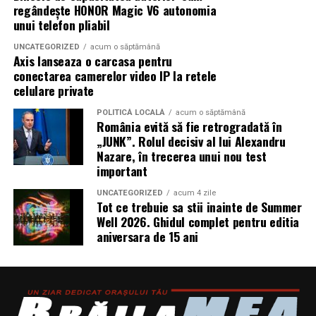
Se întâmplă. Des.
regândește HONOR Magic V6 autonomia
Șantiere de construcții civile și lucrări edilitare
unui telefon pliabil
Instanțele se confruntă cu dosare vechi, acte
Echipamente electrice alimentate pe fonduri europene
UNCATEGORIZED
acum o săptămână
incomplete și situații juridice suprapuse. Mai ales în
și PNRR
Axis lanseaza o carcasa pentru
marile orașe sau în zonele afectate de retrocedări.
conectarea camerelor video IP la retele
Operațiuni militare și tabere temporare
celulare private
Ce poate face proprietarul
POLITICĂ LOCALĂ
acum o săptămână
Stații mobile de încărcare auto electric
România evită să fie retrogradată în
Nu există o rețetă universală, dar câteva direcții apar
„JUNK”. Rolul decisiv al lui Alexandru
Evenimente outdoor și festivaluri
constant în practică:
Nazare, în trecerea unui nou test
important
Operațiuni de ajutor umanitar în zone fără
verificarea riguroasă a titlului înainte de acțiune,
infrastructură energetică
UNCATEGORIZED
acum 4 zile
inclusiv istoricul imobilului
Tot ce trebuie sa stii inainte de Summer
Well 2026. Ghidul complet pentru editia
obținerea documentației cadastrale actualizate, nu
aniversara de 15 ani
„Există un decalaj
doar a celei existente la momentul achiziției
structural între
identificarea exactă a ocupantului și a eventualelor
cerințele actuale ale
drepturi invocate de acesta
consultarea unui specialist înainte de inițierea