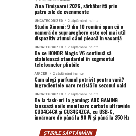
o săptămână inainte
în instanță.
Ziua Timișoarei 2026, sărbătorită prin
liniari
patru zile de evenimente
Când intervine uzucapiunea
Conectică:
priză 220 V monofazic, priză
UNCATEGORIZED
2 săptămâni inainte
Studiu Xiaomi: 9 din 10 români spun că o
380 V trifazic, priză încărcare auto electric
cameră de supraveghere este cel mai util
Posesorul nu rămâne fără apărare. Uneori, chiar câștigă.
dispozitiv atunci când pleacă în vacanță
Climatizare:
aer condiționat integrat pentru
Uzucapiunea permite dobândirea proprietății prin
UNCATEGORIZED
2 săptămâni inainte
menținerea bateriilor la temperatură optimă
De ce HONOR Magic V6 continuă să
posesie îndelungată, dacă sunt îndeplinite anumite
stabilească standardul în segmentul
condiții: posesie continuă, publică, pașnică și sub nume
Mobilitate:
roți tip off-road pentru deplasare
telefoanelor pliabile
de proprietar.
pe teren accidentat
AFACERI
2 săptămâni inainte
Cum alegi parfumul potrivit pentru vară?
Aici apar conflictele cele mai sensibile.
Ingredientele care rezistă în sezonul cald
Configurația conectică a fost dimensionată conform cerințelor
Scenariu: teren „lucrat” de ani de zile
UNCATEGORIZED
2 săptămâni inainte
beneficiarului. La cerere, modelul poate fi extins cu prize
De la task-uri la gaming: AOC GAMING
lansează noile monitoare curbate ultrawide
suplimentare, sisteme de iluminat exterior, monitorizare la
La marginea unui oraș în expansiune, un teren agricol a
CU34G4CA și CU34G4ZCA, cu USB-C,
distanță și conectivitate GSM.
fost folosit constant de un mic antreprenor local. L-a
încărcare de până la 90 W și până la 250 Hz
împrejmuit. L-a cultivat. A investit în irigații.
Proprietarul din acte locuiește în străinătate și nu a
Gama completă: de la 3 metri la 12 metri
ȘTIRILE SĂPTĂMÂNII