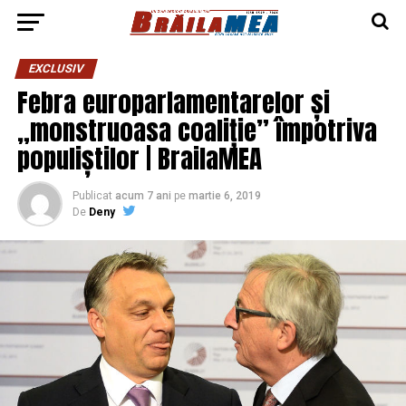
EXCLUSIV
Febra europarlamentarelor și
„monstruoasa coaliție” împotriva
populiștilor | BrailaMEA
Publicat
acum 7 ani
pe
martie 6, 2019
De
Deny